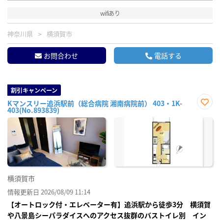
wifiあり
神奈川県
横須賀市
お問合わせ
電話する
割引キャンペーン
Kマンスリー追浜駅前（総合病院 湘南病院前） 403・1K-
403(No.893839)
お気
に入
り登
録
横須賀市
情報更新日 2026/08/09 11:14
【オートロック付・エレベーター有】追浜駅から徒歩3分 横須賀
や八景島シーパラダイスへのアクセス抜群のバストイレ別 イン