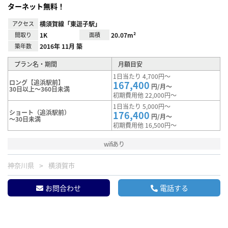
ターネット無料！
アクセス
横須賀線「東逗子駅」
間取り
1K
面積
20.07m²
築年数
2016年 11月 築
プラン名・期間
月額目安
1日当たり 4,700円～
ロング【追浜駅前】
167,400
円/月～
30日以上～360日未満
初期費用他 22,000円～
1日当たり 5,000円～
ショート（追浜駅前）
176,400
円/月～
～30日未満
初期費用他 16,500円～
wifiあり
神奈川県
横須賀市
お問合わせ
電話する