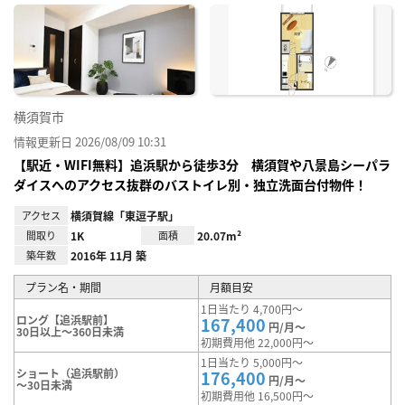
に入
り登
録
横須賀市
情報更新日 2026/08/09 10:31
【駅近・WIFI無料】追浜駅から徒歩3分 横須賀や八景島シーパラ
ダイスへのアクセス抜群のバストイレ別・独立洗面台付物件！
アクセス
横須賀線「東逗子駅」
間取り
1K
面積
20.07m²
築年数
2016年 11月 築
プラン名・期間
月額目安
1日当たり 4,700円～
ロング【追浜駅前】
167,400
円/月～
30日以上～360日未満
初期費用他 22,000円～
1日当たり 5,000円～
ショート（追浜駅前）
176,400
円/月～
～30日未満
初期費用他 16,500円～