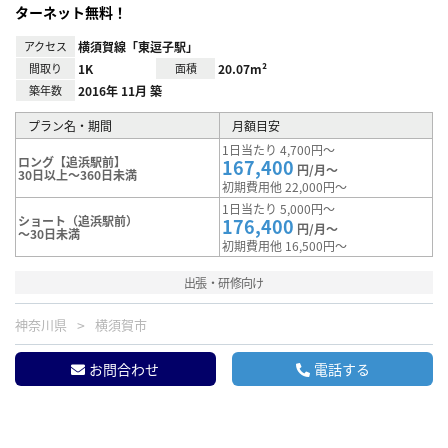
ターネット無料！
アクセス
横須賀線「東逗子駅」
間取り
1K
面積
20.07m²
築年数
2016年 11月 築
プラン名・期間
月額目安
1日当たり 4,700円～
ロング【追浜駅前】
167,400
円/月～
30日以上～360日未満
初期費用他 22,000円～
1日当たり 5,000円～
ショート（追浜駅前）
176,400
円/月～
～30日未満
初期費用他 16,500円～
出張・研修向け
神奈川県
横須賀市
お問合わせ
電話する