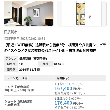
に入
り登
録
横須賀市
情報更新日 2026/08/02 10:31
【駅近・WIFI無料】追浜駅から徒歩3分 横須賀や八景島シーパラ
ダイスへのアクセス抜群のバストイレ別・独立洗面台付物件！
アクセス
横須賀線「東逗子駅」
間取り
1K
面積
20.07m²
築年数
2016年 11月 築
プラン名・期間
月額目安
1日当たり 4,700円～
ロング【追浜駅前】
167,400
円/月～
30日以上～360日未満
初期費用他 22,000円～
1日当たり 5,000円～
ショート（追浜駅前）
176,400
円/月～
～30日未満
初期費用他 16,500円～