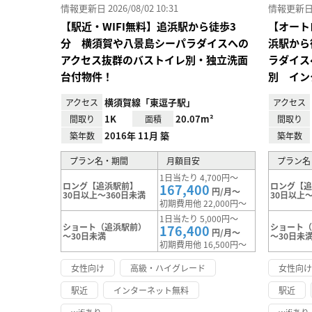
情報更新日 2026/08/02 10:31
情報更新日 20
【駅近・WIFI無料】追浜駅から徒歩3
【オート
分 横須賀や八景島シーパラダイスへの
浜駅から
アクセス抜群のバストイレ別・独立洗面
ラダイス
台付物件！
別 イン
横須賀線「東逗子駅」
アクセス
アクセス
1K
20.07m²
間取り
面積
間取り
2016年 11月 築
築年数
築年数
プラン名・期間
月額目安
プラン名
1日当たり 4,700円～
ロング【追浜駅前】
ロング【
167,400
円/月～
30日以上～360日未満
30日以上～
初期費用他 22,000円～
1日当たり 5,000円～
ショート（追浜駅前）
ショート
176,400
円/月～
～30日未満
～30日未
初期費用他 16,500円～
女性向け
高級・ハイグレード
女性向
駅近
インターネット無料
駅近