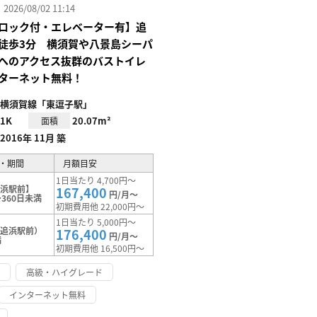
26/08/02 11:14
ロック付・エレベーター有】追
徒歩3分 横須賀や八景島シーパ
へのアクセス抜群のバストイレ
ターネット無料！
横須賀線「東逗子駅」
1K
20.07m²
面積
2016年 11月 築
・期間
月額目安
1日当たり 4,700円～
追浜駅前】
167,400
円/月～
360日未満
初期費用他 22,000円～
1日当たり 5,000円～
（追浜駅前）
176,400
円/月～
満
初期費用他 16,500円～
け
高級・ハイグレード
インターネット無料