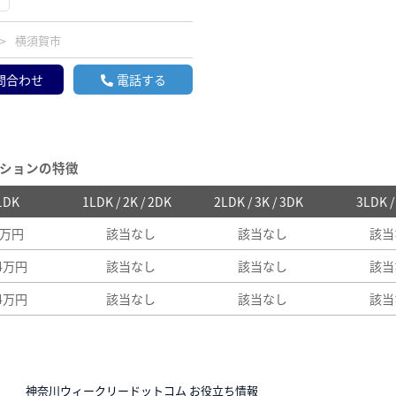
横須賀市
問合わせ
電話する
ションの特徴
 1DK
1LDK / 2K / 2DK
2LDK / 3K / 3DK
3LDK 
2万円
該当なし
該当なし
該当
74万円
該当なし
該当なし
該当
74万円
該当なし
該当なし
該当
N
神奈川ウィークリードットコム お役立ち情報