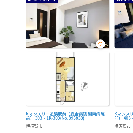
お気
に入
り登
録
Kマンスリー追浜駅前（総合病院 湘南病院
Kマンス
前） 303・1K-303(No.893838)
前） 403・
横須賀市
横須賀市