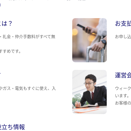
とは？
お支
・礼金・仲介手数料がすべて無
お申し
すすめです。
て
運営
やガス・電気もすぐに使え、入
ウィー
います
お客様
役立ち情報