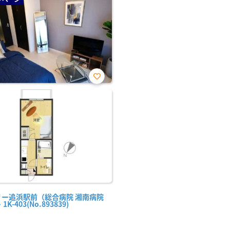
お気
に入
り登
録
リー追浜駅前（総合病院 湘南病院
1K-403(No.893839)