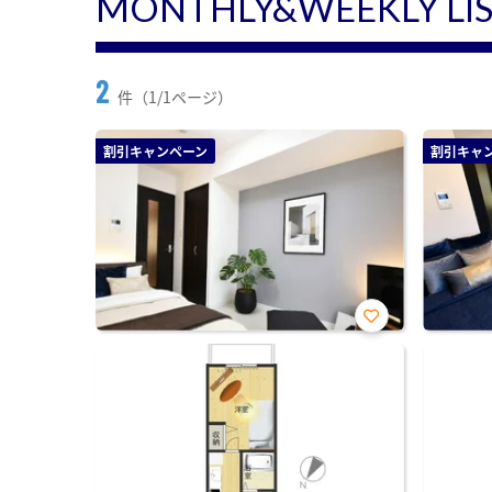
MONTHLY&WEEKLY LI
2
件（1/1ページ）
割引キャンペーン
割引キャ
お気
に入
り登
録