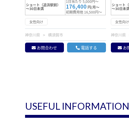
1日当たり 5,000円～
ショート（追浜駅前）
ショート
176,400
円/月～
～30日未満
～30日未
初期費用他 16,500円～
女性向け
女性向
神奈川県
横須賀市
神奈川県
お問合わせ
電話する
お
USEFUL INFORMATIO