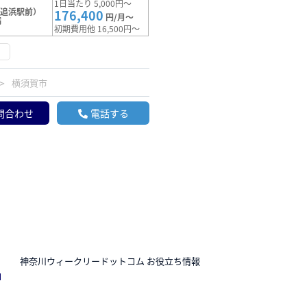
1日当たり 5,000円～
（追浜駅前）
176,400
円/月～
満
初期費用他 16,500円～
け
横須賀市
問合わせ
電話する
N
神奈川ウィークリードットコム お役立ち情報