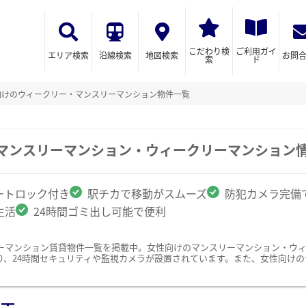
こだわり検
ご利用ガイ
エリア検索
沿線検索
地図検索
お問
索
ド
向けのウィークリー・マンスリーマンション物件一覧
のマンスリーマンション・ウィークリーマンション
ートロック付き
駅チカで移動がスムーズ
防犯カメラ完備
生活
24時間ゴミ出し可能で便利
ーマンション賃貸物件一覧を掲載中。女性向けのマンスリーマンション・ウ
り、24時間セキュリティや監視カメラが設置されています。また、女性向け