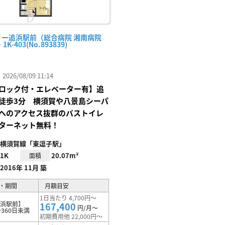
リー追浜駅前（総合病院 湘南病院
1K-403(No.893839)
26/08/09 11:14
ロック付・エレベーター有】追
徒歩3分 横須賀や八景島シーパ
へのアクセス抜群のバストイレ
ターネット無料！
横須賀線「東逗子駅」
1K
20.07m²
面積
2016年 11月 築
・期間
月額目安
1日当たり 4,700円～
追浜駅前】
167,400
円/月～
360日未満
初期費用他 22,000円～