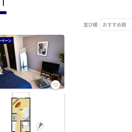
ST
並び順
ンペーン
お気
に入
り登
録