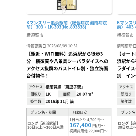
Kマンスリー追浜駅前（総合病院 湘南病院
Kマンス
前） 303・1K-303(No.893838)
前） 403・
横須賀市
横須賀市
情報更新日 2026/08/09 10:31
情報更新日 20
【駅近・WIFI無料】追浜駅から徒歩3
【オート
分 横須賀や八景島シーパラダイスへの
浜駅から
アクセス抜群のバストイレ別・独立洗面
ラダイス
台付物件！
別 イン
横須賀線「東逗子駅」
アクセス
アクセス
1K
20.07m²
間取り
面積
間取り
2016年 11月 築
築年数
築年数
プラン名・期間
月額目安
プラン名
1日当たり 4,700円～
ロング【追浜駅前】
ロング【
167,400
円/月～
30日以上～360日未満
30日以上～
初期費用他 22,000円～