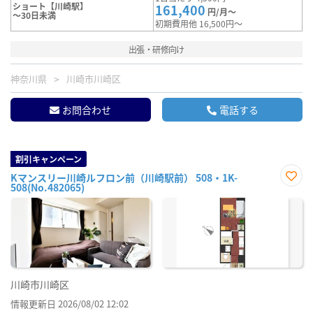
ショート【川崎駅】
161,400
円/月～
～30日未満
初期費用他 16,500円～
出張・研修向け
神奈川県
川崎市川崎区
お問合わせ
電話する
割引キャンペーン
Kマンスリー川崎ルフロン前（川崎駅前） 508・1K-
508(No.482065)
お気
に入
り登
録
川崎市川崎区
情報更新日 2026/08/02 12:02