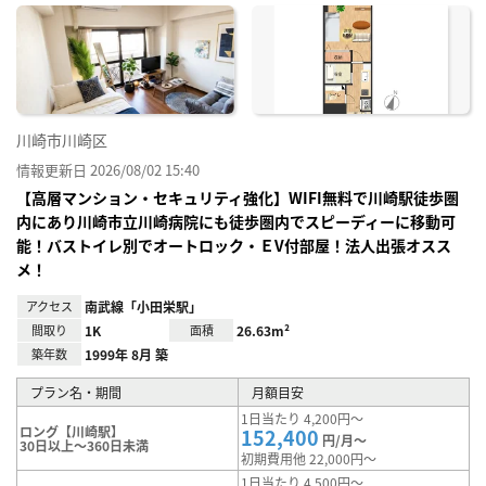
に入
り登
録
川崎市川崎区
情報更新日 2026/08/02 15:40
【高層マンション・セキュリティ強化】WIFI無料で川崎駅徒歩圏
内にあり川崎市立川崎病院にも徒歩圏内でスピーディーに移動可
能！バストイレ別でオートロック・ＥV付部屋！法人出張オスス
メ！
アクセス
南武線「小田栄駅」
間取り
1K
面積
26.63m²
築年数
1999年 8月 築
プラン名・期間
月額目安
1日当たり 4,200円～
ロング【川崎駅】
152,400
円/月～
30日以上～360日未満
初期費用他 22,000円～
1日当たり 4,500円～