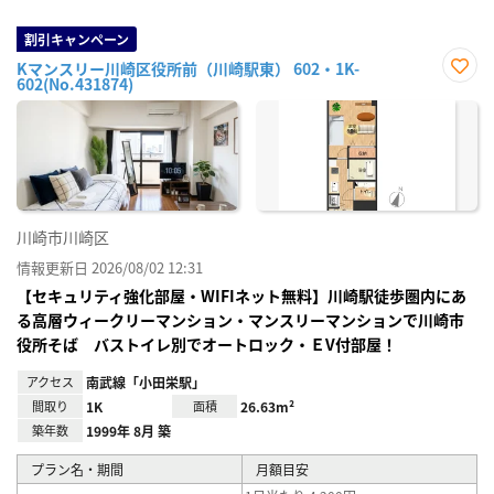
割引キャンペーン
Kマンスリー川崎区役所前（川崎駅東） 602・1K-
602(No.431874)
お気
に入
り登
録
川崎市川崎区
情報更新日 2026/08/02 12:31
【セキュリティ強化部屋・WIFIネット無料】川崎駅徒歩圏内にあ
る高層ウィークリーマンション・マンスリーマンションで川崎市
役所そば バストイレ別でオートロック・ＥV付部屋！
アクセス
南武線「小田栄駅」
間取り
1K
面積
26.63m²
築年数
1999年 8月 築
プラン名・期間
月額目安