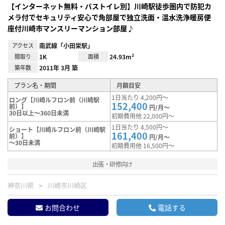
【インターネット無料・バストイレ別】川崎駅徒歩圏内で防犯カ
メラ付でセキュリティ安心で角部屋で独立洗面・温水洗浄暖房便
座付川崎市マンスリーマンション部屋♪
アクセス
南武線「小田栄駅」
間取り
1K
面積
24.93m²
築年数
2011年 3月 築
プラン名・期間
月額目安
1日当たり 4,200円～
ロング【川崎ルフロン前（川崎駅
152,400
前）】
円/月～
30日以上～360日未満
初期費用他 22,000円～
1日当たり 4,500円～
ショート【川崎ルフロン前（川崎駅
161,400
前）】
円/月～
～30日未満
初期費用他 16,500円～
出張・研修向け
神奈川県
川崎市川崎区
お問合わせ
電話する