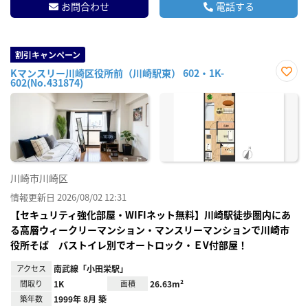
お問合わせ
電話する
割引キャンペーン
Kマンスリー川崎区役所前（川崎駅東） 602・1K-
602(No.431874)
お気
に入
り登
録
川崎市川崎区
情報更新日 2026/08/02 12:31
【セキュリティ強化部屋・WIFIネット無料】川崎駅徒歩圏内にあ
る高層ウィークリーマンション・マンスリーマンションで川崎市
役所そば バストイレ別でオートロック・ＥV付部屋！
アクセス
南武線「小田栄駅」
間取り
1K
面積
26.63m²
築年数
1999年 8月 築