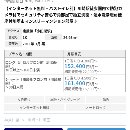
情報更新日 2026/08/02 12:02
【インターネット無料・バストイレ別】川崎駅徒歩圏内で防犯カ
メラ付でセキュリティ安心で角部屋で独立洗面・温水洗浄暖房便
座付川崎市マンスリーマンション部屋♪
アクセス
南武線「小田栄駅」
間取り
1K
面積
24.93m²
築年数
2011年 3月 築
プラン名・期間
月額目安
1日当たり 4,200円～
ロング【川崎ルフロン前（川崎駅
152,400
前）】
円/月～
30日以上～360日未満
初期費用他 22,000円～
1日当たり 4,500円～
ショート【川崎ルフロン前（川崎駅
161,400
前）】
円/月～
～30日未満
初期費用他 16,500円～
女性向け
高級・ハイグレード
駅近
インターネット無料
オートロック
神奈川県
川崎市川崎区