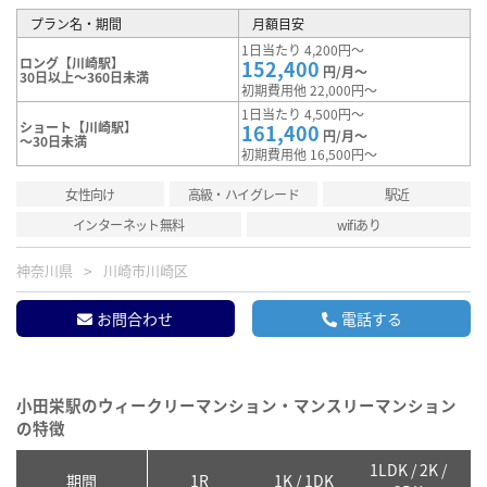
プラン名・期間
月額目安
1日当たり 4,200円～
ロング【川崎駅】
152,400
円/月～
30日以上～360日未満
初期費用他 22,000円～
1日当たり 4,500円～
ショート【川崎駅】
161,400
円/月～
～30日未満
初期費用他 16,500円～
女性向け
高級・ハイグレード
駅近
インターネット無料
wifiあり
神奈川県
川崎市川崎区
お問合わせ
電話する
小田栄駅のウィークリーマンション・マンスリーマンション
の特徴
1LDK / 2K /
2
期間
1R
1K / 1DK