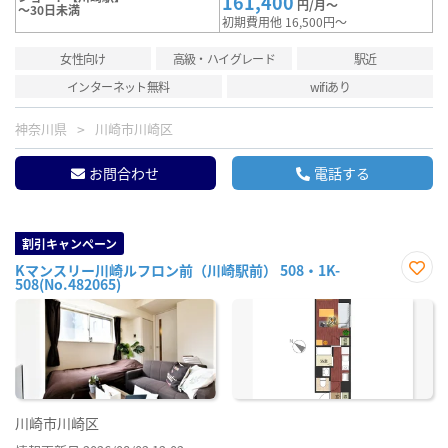
161,400
円/月～
～30日未満
初期費用他 16,500円～
女性向け
高級・ハイグレード
駅近
インターネット無料
wifiあり
神奈川県
川崎市川崎区
お問合わせ
電話する
割引キャンペーン
Kマンスリー川崎ルフロン前（川崎駅前） 508・1K-
508(No.482065)
お気
に入
り登
録
川崎市川崎区