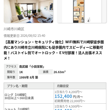
り登
録
川崎市川崎区
情報更新日 2026/08/02 15:40
【高層マンション・セキュリティ強化】WIFI無料で川崎駅徒歩圏
内にあり川崎市立川崎病院にも徒歩圏内でスピーディーに移動可
能！バストイレ別でオートロック・ＥV付部屋！法人出張オスス
メ！
アクセス
南武線「小田栄駅」
間取り
1K
面積
26.63m²
築年数
1999年 8月 築
プラン名・期間
月額目安
1日当たり 4,200円～
ロング【川崎駅】
152,400
円/月～
30日以上～360日未満
初期費用他 22,000円～
1日当たり 4,500円～
ショート【川崎駅】