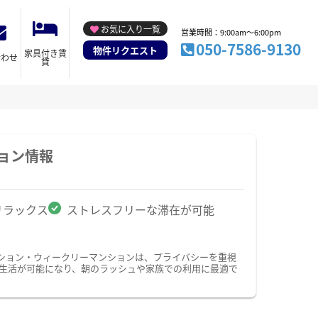
お気に入り一覧
営業時間：9:00am～6:00pm
050-7586-9130
物件リクエスト
家具付き賃
合わせ
貸
ョン情報
リラックス
ストレスフリーな滞在が可能
ション・ウィークリーマンションは、プライバシーを重視
生活が可能になり、朝のラッシュや家族での利用に最適で