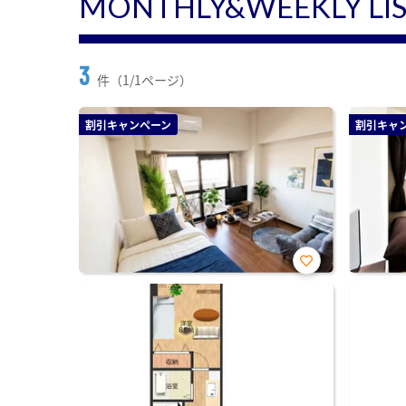
MONTHLY&WEEKLY LI
3
件（1/1ページ）
割引キャンペーン
割引キャ
お気
に入
り登
録