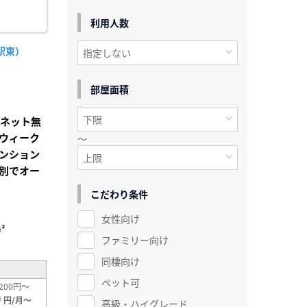
利用人数
駅東）
部屋面積
Iネット無
ウィーク
～
ンション
別でオー
こだわり条件
女性向け
²
ファミリー向け
同棲向け
ペット可
200円～
0
円/月～
高級・ハイグレード