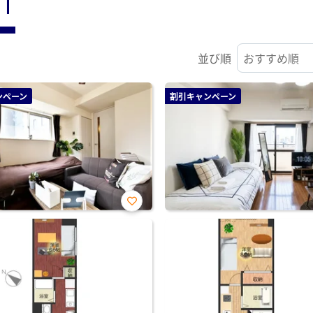
ST
並び順
ンペーン
割引キャンペーン
お気
に入
り登
録