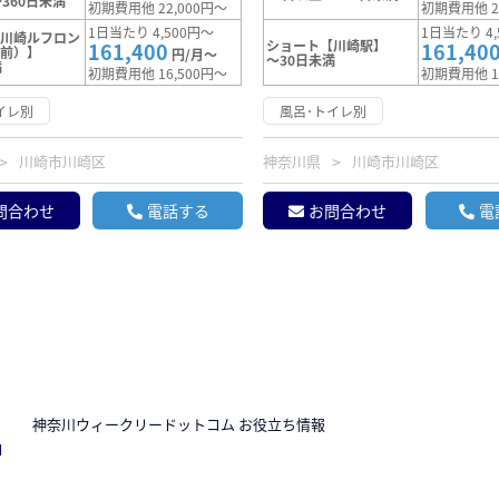
360日未満
初期費用他 22,000円～
初期費用他 2
1日当たり 4,500円～
1日当たり 4,
【川崎ルフロン
ショート【川崎駅】
161,400
161,40
駅前）】
円/月～
～30日未満
満
初期費用他 16,500円～
初期費用他 1
イレ別
風呂･トイレ別
川崎市川崎区
神奈川県
川崎市川崎区
問合わせ
電話する
お問合わせ
電
N
神奈川ウィークリードットコム お役立ち情報