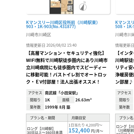
Kマンスリー川崎区役所前（川崎駅東）
Kマンス
903・1K-903(No.431877)
508・1K-
川崎市川崎区
川崎市川
情報更新日 2026/08/02 15:40
情報更新日 20
【高層マンション・セキュリティ強化】
【インタ
WIFI無料で川崎駅徒歩圏内にあり川崎市
川崎駅徒
立川崎病院にも徒歩圏内でスピーディー
リティ安
に移動可能！バストイレ別でオートロッ
浄暖房便
ク・ＥV付部屋！法人出張オススメ！
ン部屋♪
南武線「小田栄駅」
アクセス
アクセス
1K
26.63m²
間取り
面積
間取り
1999年 8月 築
築年数
築年数
プラン名・期間
月額目安
プラン名
1日当たり 4,200円～
ロング【
ロング【川崎駅】
152,400
（川崎駅
円/月～
30日以上～360日未満