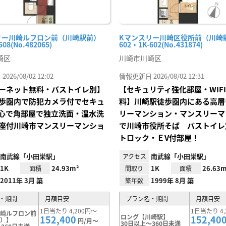
リー川崎ルフロン前（川崎駅前）
Kマンスリー川崎区役所前（川崎
508(No.482065)
602・1K-602(No.431874)
崎区
川崎市川崎区
26/08/02 12:02
情報更新日 2026/08/02 12:31
ーネット無料・バストイレ別】
【セキュリティ強化部屋・WIF
歩圏内で防犯カメラ付でセキュ
料】川崎駅徒歩圏内にある高層
心で角部屋で独立洗面・温水洗
リーマンション・マンスリーマ
座付川崎市マンスリーマンショ
で川崎市役所そば バストイレ
トロック・ＥV付部屋！
南武線「小田栄駅」
南武線「小田栄駅」
アクセス
1K
24.93m²
1K
26.63m
面積
間取り
面積
2011年 3月 築
1999年 8月 築
築年数
・期間
月額目安
プラン名・期間
月額目安
1日当たり 4,200円～
1日当たり 4,
川崎ルフロン前
ロング【川崎駅】
152,400
152,40
前）】
円/月～
30日以上～360日未満