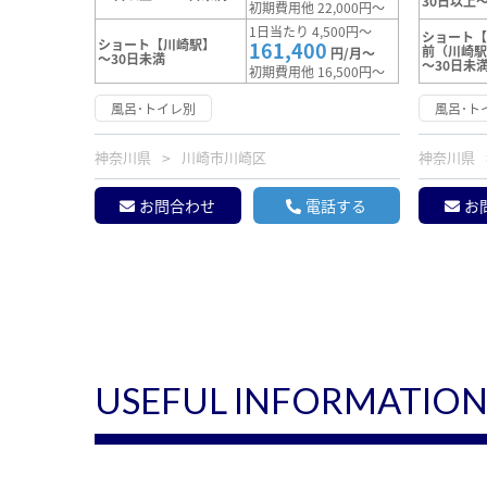
30日以上～
初期費用他 22,000円～
1日当たり 4,500円～
ショート
ショート【川崎駅】
161,400
前（川崎
円/月～
～30日未満
～30日未
初期費用他 16,500円～
風呂･トイレ別
風呂･ト
神奈川県
川崎市川崎区
神奈川県
お問合わせ
電話する
お
USEFUL INFORMATIO