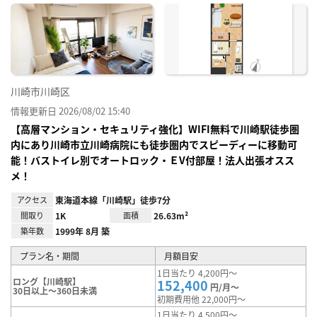
に入
り登
録
川崎市川崎区
情報更新日 2026/08/02 15:40
【高層マンション・セキュリティ強化】WIFI無料で川崎駅徒歩圏
内にあり川崎市立川崎病院にも徒歩圏内でスピーディーに移動可
能！バストイレ別でオートロック・ＥV付部屋！法人出張オスス
メ！
アクセス
東海道本線「川崎駅」徒歩7分
間取り
1K
面積
26.63m²
築年数
1999年 8月 築
プラン名・期間
月額目安
1日当たり 4,200円～
ロング【川崎駅】
152,400
円/月～
30日以上～360日未満
初期費用他 22,000円～
1日当たり 4,500円～