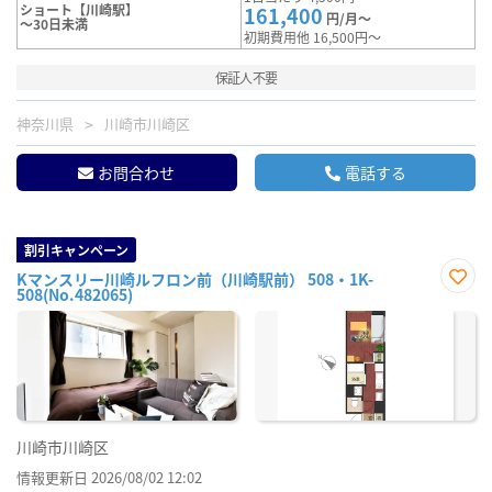
ショート【川崎駅】
161,400
円/月～
～30日未満
初期費用他 16,500円～
保証人不要
神奈川県
川崎市川崎区
お問合わせ
電話する
割引キャンペーン
Kマンスリー川崎ルフロン前（川崎駅前） 508・1K-
508(No.482065)
お気
に入
り登
録
川崎市川崎区
情報更新日 2026/08/02 12:02