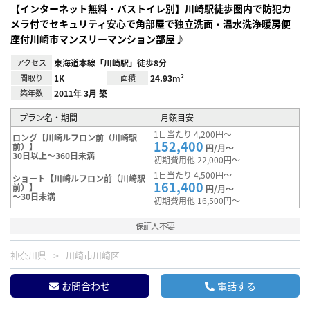
【インターネット無料・バストイレ別】川崎駅徒歩圏内で防犯カ
メラ付でセキュリティ安心で角部屋で独立洗面・温水洗浄暖房便
座付川崎市マンスリーマンション部屋♪
アクセス
東海道本線「川崎駅」徒歩8分
間取り
1K
面積
24.93m²
築年数
2011年 3月 築
プラン名・期間
月額目安
1日当たり 4,200円～
ロング【川崎ルフロン前（川崎駅
152,400
前）】
円/月～
30日以上～360日未満
初期費用他 22,000円～
1日当たり 4,500円～
ショート【川崎ルフロン前（川崎駅
161,400
前）】
円/月～
～30日未満
初期費用他 16,500円～
保証人不要
神奈川県
川崎市川崎区
お問合わせ
電話する