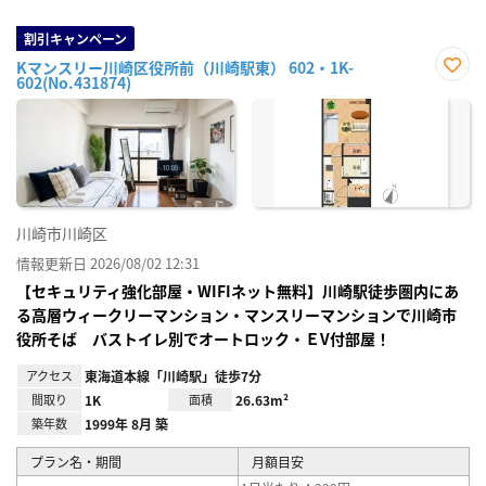
割引キャンペーン
Kマンスリー川崎区役所前（川崎駅東） 602・1K-
602(No.431874)
お気
に入
り登
録
川崎市川崎区
情報更新日 2026/08/02 12:31
【セキュリティ強化部屋・WIFIネット無料】川崎駅徒歩圏内にあ
る高層ウィークリーマンション・マンスリーマンションで川崎市
役所そば バストイレ別でオートロック・ＥV付部屋！
アクセス
東海道本線「川崎駅」徒歩7分
間取り
1K
面積
26.63m²
築年数
1999年 8月 築
プラン名・期間
月額目安