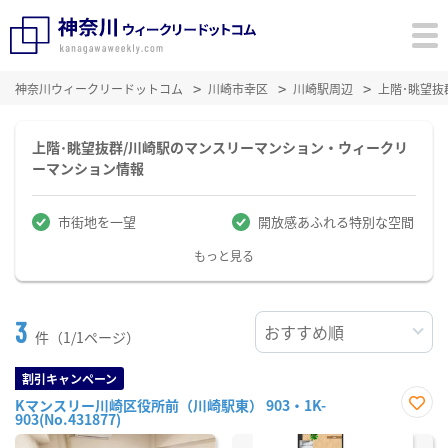
神奈川ウィークリードットコム
川崎市幸区
川崎駅周辺
上階･眺望
上階･眺望抜群/川崎駅のマンスリーマンション・ウィークリ
ーマンション情報
市街地を一望
開放感あふれる特別な空間
もっと見る
3
件（1/1ページ）
割引キャンペーン
Kマンスリー川崎区役所前（川崎駅東） 903・1K-
903(No.431877)
お気
に入