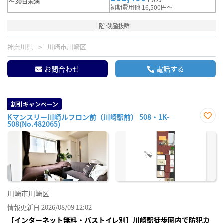
～30日未満
初期費用他 16,500円～
上階･眺望抜群
神奈川県
川崎市川崎区
お問合わせ
電話する
割引キャンペーン
Kマンスリー川崎ルフロン前（川崎駅前） 508・1K-
508(No.482065)
お気
に入
り登
録
川崎市川崎区
情報更新日 2026/08/09 12:02
【インターネット無料・バストイレ別】川崎駅徒歩圏内で防犯カ