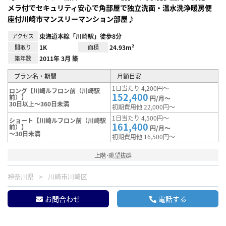
メラ付でセキュリティ安心で角部屋で独立洗面・温水洗浄暖房便
座付川崎市マンスリーマンション部屋♪
アクセス
東海道本線「川崎駅」徒歩8分
間取り
1K
面積
24.93m²
築年数
2011年 3月 築
プラン名・期間
月額目安
1日当たり 4,200円～
ロング【川崎ルフロン前（川崎駅
152,400
前）】
円/月～
30日以上～360日未満
初期費用他 22,000円～
1日当たり 4,500円～
ショート【川崎ルフロン前（川崎駅
161,400
前）】
円/月～
～30日未満
初期費用他 16,500円～
上階･眺望抜群
神奈川県
川崎市川崎区
お問合わせ
電話する