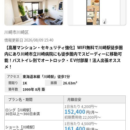
り登
録
川崎市川崎区
情報更新日 2026/08/09 15:40
【高層マンション・セキュリティ強化】WIFI無料で川崎駅徒歩圏
内にあり川崎市立川崎病院にも徒歩圏内でスピーディーに移動可
能！バストイレ別でオートロック・ＥV付部屋！法人出張オスス
メ！
アクセス
東海道本線「川崎駅」徒歩7分
間取り
1K
面積
26.63m²
築年数
1999年 8月 築
プラン名・期間
月額目安
1日当たり 4,200円～
ロング【川崎駅】
152,400
円/月～
30日以上～360日未満
初期費用他 22,000円～
1日当たり 4,500円～
ショート【川崎駅】
161,400
円/月～