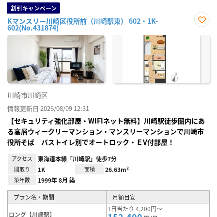
割引キャンペーン
Kマンスリー川崎区役所前（川崎駅東） 602・1K-
602(No.431874)
お気
に入
り登
録
川崎市川崎区
情報更新日 2026/08/09 12:31
【セキュリティ強化部屋・WIFIネット無料】川崎駅徒歩圏内にあ
る高層ウィークリーマンション・マンスリーマンションで川崎市
役所そば バストイレ別でオートロック・ＥV付部屋！
アクセス
東海道本線「川崎駅」徒歩7分
間取り
1K
面積
26.63m²
築年数
1999年 8月 築
プラン名・期間
月額目安
1日当たり 4,200円～
ロング【川崎駅】