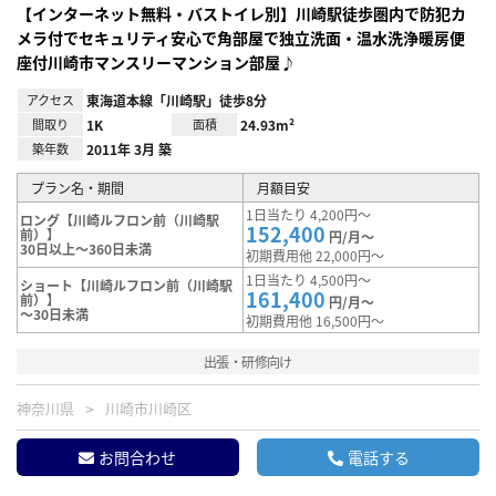
【インターネット無料・バストイレ別】川崎駅徒歩圏内で防犯カ
メラ付でセキュリティ安心で角部屋で独立洗面・温水洗浄暖房便
座付川崎市マンスリーマンション部屋♪
アクセス
東海道本線「川崎駅」徒歩8分
間取り
1K
面積
24.93m²
築年数
2011年 3月 築
プラン名・期間
月額目安
1日当たり 4,200円～
ロング【川崎ルフロン前（川崎駅
152,400
前）】
円/月～
30日以上～360日未満
初期費用他 22,000円～
1日当たり 4,500円～
ショート【川崎ルフロン前（川崎駅
161,400
前）】
円/月～
～30日未満
初期費用他 16,500円～
出張・研修向け
神奈川県
川崎市川崎区
お問合わせ
電話する