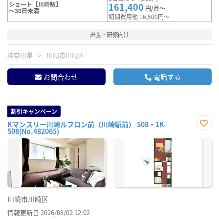
ショート【川崎駅】
161,400
円/月～
～30日未満
初期費用他 16,500円～
出張・研修向け
神奈川県
川崎市川崎区
お問合わせ
電話する
割引キャンペーン
Kマンスリー川崎ルフロン前（川崎駅前） 508・1K-
508(No.482065)
お気
に入
り登
録
川崎市川崎区
情報更新日 2026/08/02 12:02