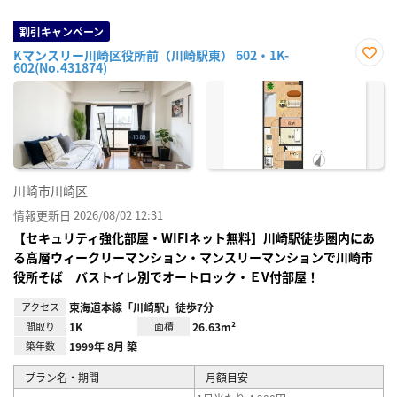
割引キャンペーン
Kマンスリー川崎区役所前（川崎駅東） 602・1K-
602(No.431874)
お気
に入
り登
録
川崎市川崎区
情報更新日 2026/08/02 12:31
【セキュリティ強化部屋・WIFIネット無料】川崎駅徒歩圏内にあ
る高層ウィークリーマンション・マンスリーマンションで川崎市
役所そば バストイレ別でオートロック・ＥV付部屋！
アクセス
東海道本線「川崎駅」徒歩7分
間取り
1K
面積
26.63m²
築年数
1999年 8月 築
プラン名・期間
月額目安