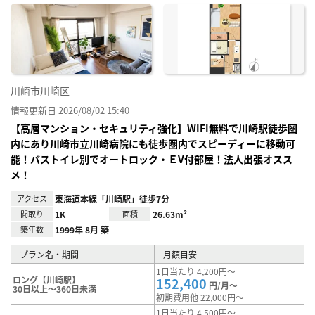
に入
り登
録
川崎市川崎区
情報更新日 2026/08/02 15:40
【高層マンション・セキュリティ強化】WIFI無料で川崎駅徒歩圏
内にあり川崎市立川崎病院にも徒歩圏内でスピーディーに移動可
能！バストイレ別でオートロック・ＥV付部屋！法人出張オスス
メ！
アクセス
東海道本線「川崎駅」徒歩7分
間取り
1K
面積
26.63m²
築年数
1999年 8月 築
プラン名・期間
月額目安
1日当たり 4,200円～
ロング【川崎駅】
152,400
円/月～
30日以上～360日未満
初期費用他 22,000円～
1日当たり 4,500円～