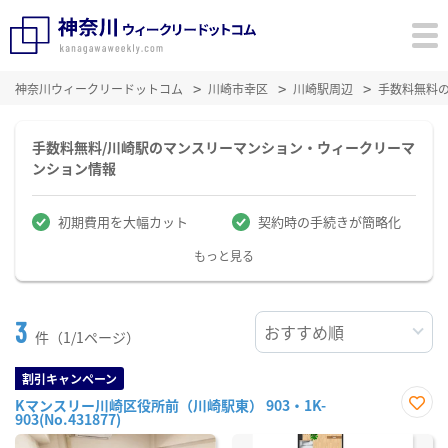
神奈川ウィークリードットコム
川崎市幸区
川崎駅周辺
手数料無料
手数料無料/川崎駅のマンスリーマンション・ウィークリーマ
ンション情報
初期費用を大幅カット
契約時の手続きが簡略化
もっと見る
3
件（1/1ページ）
割引キャンペーン
Kマンスリー川崎区役所前（川崎駅東） 903・1K-
903(No.431877)
お気
に入