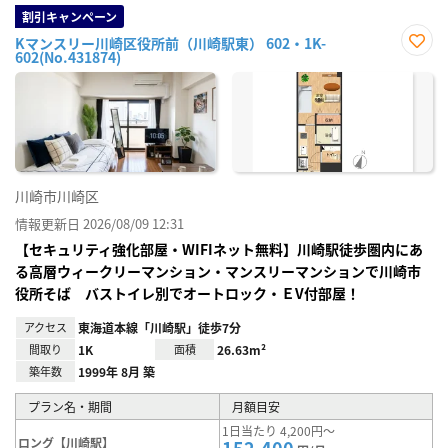
割引キャンペーン
Kマンスリー川崎区役所前（川崎駅東） 602・1K-
602(No.431874)
お気
に入
り登
録
川崎市川崎区
情報更新日 2026/08/09 12:31
【セキュリティ強化部屋・WIFIネット無料】川崎駅徒歩圏内にあ
る高層ウィークリーマンション・マンスリーマンションで川崎市
役所そば バストイレ別でオートロック・ＥV付部屋！
アクセス
東海道本線「川崎駅」徒歩7分
間取り
1K
面積
26.63m²
築年数
1999年 8月 築
プラン名・期間
月額目安
1日当たり 4,200円～
ロング【川崎駅】