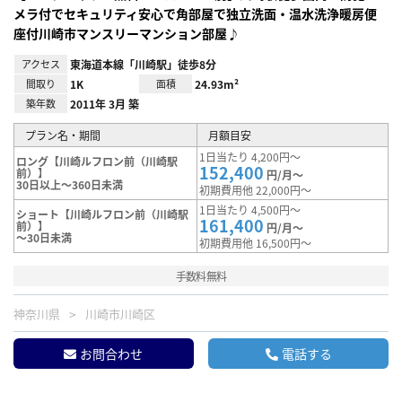
メラ付でセキュリティ安心で角部屋で独立洗面・温水洗浄暖房便
座付川崎市マンスリーマンション部屋♪
アクセス
東海道本線「川崎駅」徒歩8分
間取り
1K
面積
24.93m²
築年数
2011年 3月 築
プラン名・期間
月額目安
1日当たり 4,200円～
ロング【川崎ルフロン前（川崎駅
152,400
前）】
円/月～
30日以上～360日未満
初期費用他 22,000円～
1日当たり 4,500円～
ショート【川崎ルフロン前（川崎駅
161,400
前）】
円/月～
～30日未満
初期費用他 16,500円～
手数料無料
神奈川県
川崎市川崎区
お問合わせ
電話する