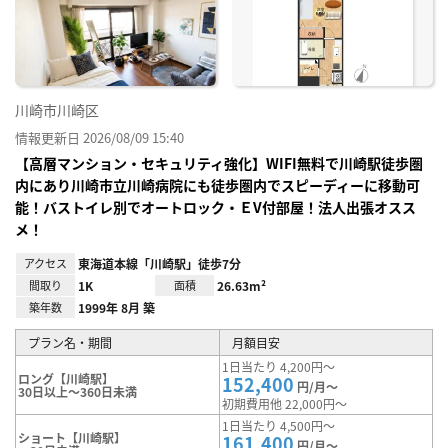
り登
録
川崎市川崎区
情報更新日 2026/08/09 15:40
【高層マンション・セキュリティ強化】WIFI無料で川崎駅徒歩圏
内にあり川崎市立川崎病院にも徒歩圏内でスピーディーに移動可
能！バストイレ別でオートロック・ＥV付部屋！法人出張オスス
メ！
アクセス
東海道本線「川崎駅」徒歩7分
間取り
1K
面積
26.63m²
築年数
1999年 8月 築
プラン名・期間
月額目安
1日当たり 4,200円～
ロング【川崎駅】
152,400
円/月～
30日以上～360日未満
初期費用他 22,000円～
1日当たり 4,500円～
ショート【川崎駅】
161,400
円/月～