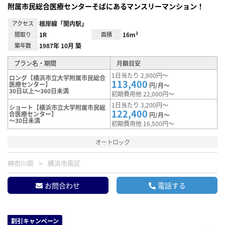
附属市民総合医療センターそばにあるマンスリーマンション！
アクセス
根岸線「関内駅」
間取り
1R
面積
16m²
築年数
1987年 10月 築
プラン名・期間
月額目安
1日当たり 2,900円～
ロング【横浜市立大学附属市民総合
113,400
医療センター】
円/月～
30日以上～360日未満
初期費用他 22,000円～
1日当たり 3,200円～
ショート【横浜市立大学附属市民総
122,400
合医療センター】
円/月～
～30日未満
初期費用他 16,500円～
オートロック
神奈川県
横浜市南区
お問合わせ
電話する
割引キャンペーン