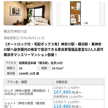
に入
り登
録
横浜市神奈川区
情報更新日 2026/08/02 11:33
【オートロック付・宅配ボックス有】神奈川駅・横浜駅・東神奈
川駅へ徒歩圏内の格安で宿泊できる家具家電備品豊富な2人入居可
横浜市マンスリーマンション部屋！
アクセス
相模鉄道本線「横浜駅」徒歩14分
間取り
1K
面積
24.01m²
築年数
1994年 10月 築
プラン名・期間
月額目安
1日当たり 2,700円～
ロング【神奈川駅西（横浜駅北）】
107,400
円/月～
30日以上～360日未満
初期費用他 22,000円～
1日当たり 3,100円～
ショート【神奈川駅西（横浜駅
119,400
北）】
円/月～