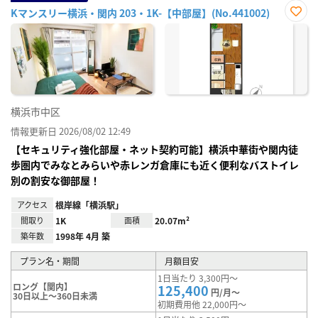
Kマンスリー横浜・関内 203・1K-【中部屋】(No.441002)
お気
に入
り登
録
横浜市中区
情報更新日 2026/08/02 12:49
【セキュリティ強化部屋・ネット契約可能】横浜中華街や関内徒
歩圏内でみなとみらいや赤レンガ倉庫にも近く便利なバストイレ
別の割安な御部屋！
アクセス
根岸線「横浜駅」
間取り
1K
面積
20.07m²
築年数
1998年 4月 築
プラン名・期間
月額目安
1日当たり 3,300円～
ロング【関内】
125,400
円/月～
30日以上～360日未満
初期費用他 22,000円～