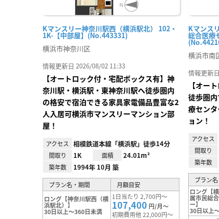
Kマンスリー神奈川駅西（横浜駅北） 102・
Kマンス
1K-【中部屋】(No.443331)
総合医療セ
(No.4421
横浜市神奈川区
横浜市南
情報更新日 2026/08/02 11:33
情報更新日 20
【オートロック付・宅配ボックス有】神
【オート
奈川駅・横浜駅・東神奈川駅へ徒歩圏内
徒歩圏内
の格安で宿泊できる家具家電備品豊富な2
療センタ
人入居可横浜市マンスリーマンション部
ョン！
屋！
アクセス
相模鉄道本線「横浜駅」徒歩14分
アクセス
間取り
1K
24.01m²
間取り
面積
築年数
1994年 10月 築
築年数
プラン名
プラン名・期間
月額目安
ロング【
1日当たり 2,700円～
属市民総
ロング【神奈川駅西（横
107,400
ー】
浜駅北）】
円/月～
30日以上～
30日以上～360日未満
初期費用他 22,000円～