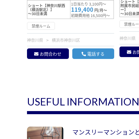
ショート
1日当たり 3,100円～
ショート【神奈川駅西
附属市民
119,400
（横浜駅北）】
ー】
円/月～
～30日未満
～30日未
初期費用他 16,500円～
禁煙ル
禁煙ルーム
神奈川県
神奈川県
横浜市神奈川区
お
お問合わせ
電話する
USEFUL INFORMATIO
マンスリーマンション