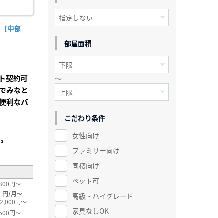
-【中部
部屋面積
ト契約可
～
でみなと
便利なバ
こだわり条件
女性向け
²
ファミリー向け
同棲向け
ペット可
300円～
0
円/月～
高級・ハイグレード
2,000円～
家具なしOK
500円～