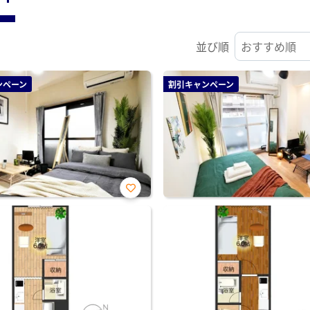
並び順
ンペーン
割引キャンペーン
お気
に入
り登
録