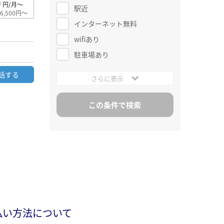
0
円/月～
駅近
6,500円～
インターネット無料
wifiあり
駐車場あり
話する
さらに表示
払い方法について