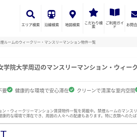
こだわり検
ご利用ガイ
エリア検索
沿線検索
地図検索
お問
索
ド
禁煙ルームのウィークリー・マンスリーマンション物件一覧
ス女学院大学周辺のマンスリーマンション・ウィー
不要
健康的な環境で安心滞在
クリーンで清潔な室内空間
ョン・ウィークリーマンション賃貸物件一覧を掲載中。禁煙ルームのマンス
健康的な環境で滞在でき、周囲の人々への配慮もあります。特に衣類へのたば
ST