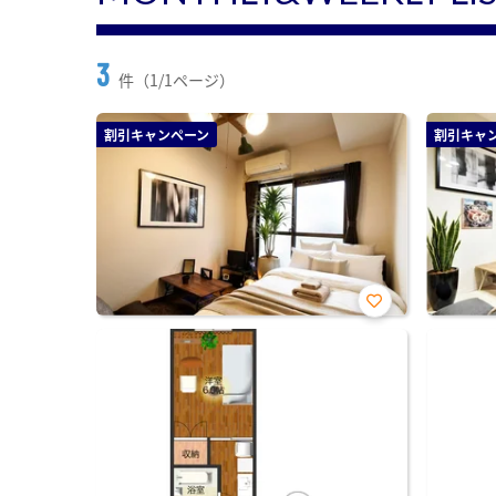
3
件（1/1ページ）
割引キャンペーン
割引キャ
お気
に入
り登
録