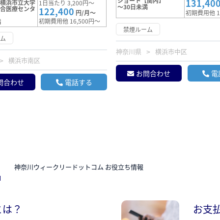
ショート【関内】
131,40
【横浜市立大学
1日当たり 3,200円～
～30日未満
総合医療センタ
122,400
円/月～
初期費用他 1
初期費用他 16,500円～
満
禁煙ルーム
ーム
神奈川県
横浜市中区
横浜市南区
お問合わせ
電
問合わせ
電話する
N
神奈川ウィークリードットコム お役立ち情報
とは？
お支