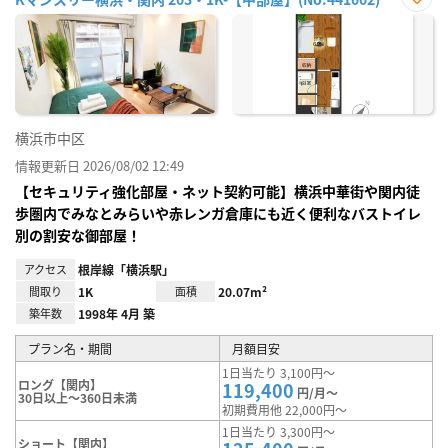
お気
に入
り登
録
横浜市中区
情報更新日 2026/08/02 12:49
【セキュリティ強化部屋・ネット契約可能】横浜中華街や関内徒
歩圏内でみなとみらいや赤レンガ倉庫にも近く便利なバストイレ
別の割安な御部屋！
アクセス
根岸線「横浜駅」
間取り
1K
面積
20.07m²
築年数
1998年 4月 築
プラン名・期間
月額目安
1日当たり 3,100円～
ロング【関内】
119,400
円/月～
30日以上～360日未満
初期費用他 22,000円～
1日当たり 3,300円～
ショート【関内】