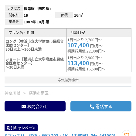
アクセス
根岸線「関内駅」
間取り
1R
面積
16m²
築年数
1987年 10月 築
プラン名・期間
月額目安
1日当たり 2,700円～
ロング【横浜市立大学附属市民総合
107,400
医療センター】
円/月～
30日以上～360日未満
初期費用他 22,000円～
1日当たり 2,900円～
ショート【横浜市立大学附属市民総
113,400
合医療センター】
円/月～
～30日未満
初期費用他 16,500円～
空気清浄機付
神奈川県
横浜市南区
お問合わせ
電話する
割引キャンペーン
Kマンスリー横浜・関内 203・1K-【中部屋】(No.441002)