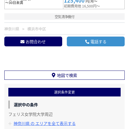
125,400
円/月～
～30日未満
初期費用他 16,500円～
空気清浄機付
神奈川県
横浜市中区
お問合わせ
電話する
地図で検索
選択条件変更
選択中の条件
フェリス女学院大学周辺
神奈川県 の エリアを全て表示する