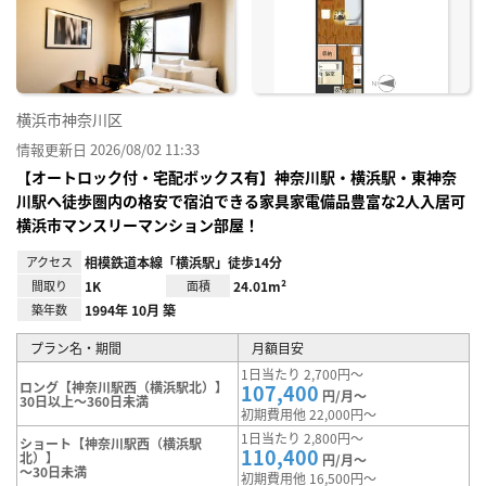
り登
録
横浜市神奈川区
情報更新日 2026/08/02 11:33
【オートロック付・宅配ボックス有】神奈川駅・横浜駅・東神奈
川駅へ徒歩圏内の格安で宿泊できる家具家電備品豊富な2人入居可
横浜市マンスリーマンション部屋！
アクセス
相模鉄道本線「横浜駅」徒歩14分
間取り
1K
面積
24.01m²
築年数
1994年 10月 築
プラン名・期間
月額目安
1日当たり 2,700円～
ロング【神奈川駅西（横浜駅北）】
107,400
円/月～
30日以上～360日未満
初期費用他 22,000円～
1日当たり 2,800円～
ショート【神奈川駅西（横浜駅
110,400
北）】
円/月～
～30日未満
初期費用他 16,500円～