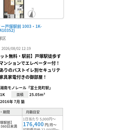
ー戸塚駅前 1003・1K-
410352)
塚区
26/08/02 12:19
Iネット無料・駅前】戸塚駅徒歩す
マンションでエレベーター付！
Xありのバストイレ別セキュリテ
家具家電付きの御部屋！
湘南モノレール「富士見町駅」
1K
25.05m²
面積
2016年 7月 築
・期間
月額目安
1日当たり 5,000円～
戸塚駅前】
176,400
円/月～
360日未満
初期費用他 22,000円～