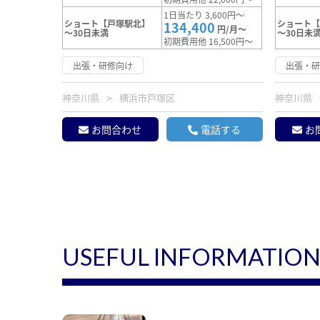
1日当たり 3,600円～
ショート【戸塚駅北】
ショート
134,400
円/月～
～30日未満
～30日未
初期費用他 16,500円～
出張・研修向け
出張・
神奈川県
横浜市戸塚区
神奈川県
お問合わせ
電話する
お
USEFUL INFORMATIO