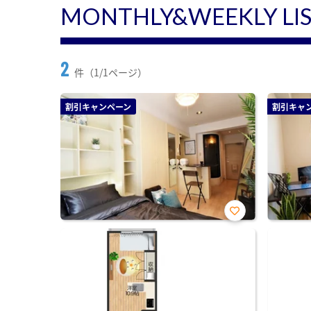
MONTHLY&WEEKLY LI
2
件（1/1ページ）
割引キャンペーン
割引キャ
お気
に入
り登
録