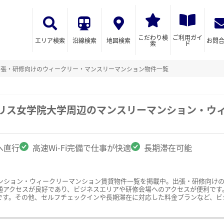
こだわり検
ご利用ガイ
エリア検索
沿線検索
地図検索
お問
索
ド
出張・研修向けのウィークリー・マンスリーマンション物件一覧
ェリス女学院大学周辺のマンスリーマンション・ウ
へ直行
高速Wi-Fi完備で仕事が快適
長期滞在可能
ンション・ウィークリーマンション賃貸物件一覧を掲載中。出張・研修向け
アクセスが良好であり、ビジネスエリアや研修会場へのアクセスが便利です。ま
です。その他、セルフチェックインや長期滞在に対応した料金プランなど、ビ