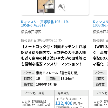
Kマンスリー戸塚駅北 105・1R-
Kマンスリ
105(No.423817)
1003(No.
横浜市戸塚区
横浜市戸
情報更新日 2026/08/02 16:35
情報更新日 20
【オートロック付・対面キッチン】戸塚
【WIF
駅から徒歩圏内で、日立等の大手法人様
ぐ 高層
も近く病院の付き添いや大学の研修等に
宅配BO
も便利な格安マンスリーマンション！
ィ強化 
湘南モノレール「富士見町駅」
アクセス
アクセス
1R
18.36m²
間取り
面積
間取り
1990年 6月 築
築年数
築年数
プラン名・期間
月額目安
プラン名
1日当たり 3,200円～
ロング【戸塚駅北】
ロング【
122,400
円/月～
30日以上～360日未満
30日以上～
初期費用他 22,000円～