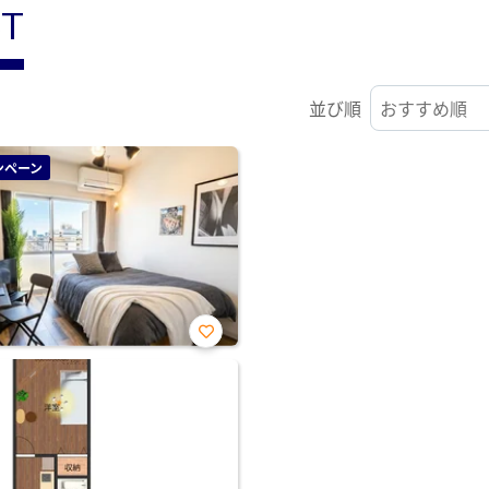
ST
並び順
ンペーン
お気
に入
り登
録