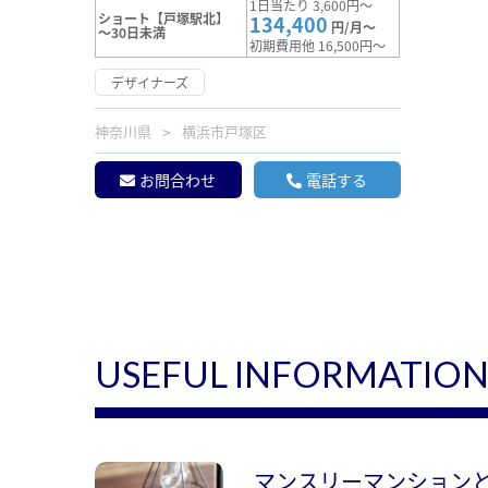
1日当たり 3,600円～
ショート【戸塚駅北】
134,400
円/月～
～30日未満
初期費用他 16,500円～
デザイナーズ
神奈川県
横浜市戸塚区
お問合わせ
電話する
USEFUL INFORMATIO
マンスリーマンション