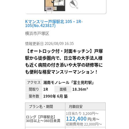
Kマンスリー戸塚駅北 105・1R-
105(No.423817)
横浜市戸塚区
情報更新日 2026/08/09 16:35
【オートロック付・対面キッチン】戸塚
駅から徒歩圏内で、日立等の大手法人様
も近く病院の付き添いや大学の研修等に
も便利な格安マンスリーマンション！
湘南モノレール「富士見町駅」
アクセス
1R
18.36m²
間取り
面積
1990年 6月 築
築年数
プラン名・期間
月額目安
1日当たり 3,200円～
ロング【戸塚駅北】
122,400
円/月～
30日以上～360日未満
初期費用他 22,000円～