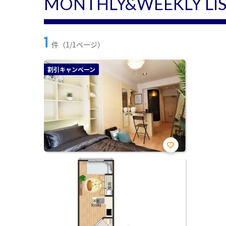
MONTHLY&WEEKLY LI
1
件（1/1ページ）
割引キャンペーン
お気
に入
り登
録