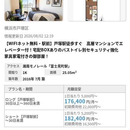
り登
録
横浜市戸塚区
情報更新日 2026/08/02 12:19
【WIFIネット無料・駅前】戸塚駅徒歩すぐ 高層マンションでエ
レベーター付！宅配BOXありのバストイレ別セキュリティ強化
家具家電付きの御部屋！
アクセス
湘南モノレール「富士見町駅」
間取り
1K
面積
25.05m²
築年数
2016年 7月 築
プラン名・期間
月額目安
1日当たり 5,000円～
ロング【戸塚駅前】
176,400
円/月～
30日以上～360日未満
初期費用他 22,000円～
1日当たり 5,200円～
ショート【戸塚駅前】
182,400
円/月～
～30日未満
初期費用他 16,500円～