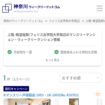
神奈川ウィークリードットコム
フェリス女学院大学周辺
上階･眺望抜群
上階･眺望抜群/フェリス女学院大学周辺のマンスリーマンシ
ョン・ウィークリーマンション情報
市街地を一望
開放感あふれる特別な空間
もっと見る
1
件（1/1ページ）
割引キャンペーン
Kマンスリー戸塚駅前 1003・1K-1003(No.410352)
お気
に入