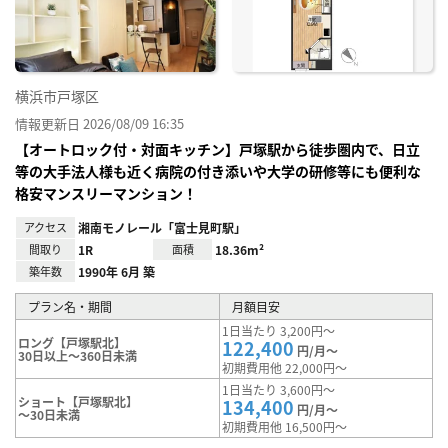
り登
録
横浜市戸塚区
情報更新日 2026/08/09 16:35
【オートロック付・対面キッチン】戸塚駅から徒歩圏内で、日立
等の大手法人様も近く病院の付き添いや大学の研修等にも便利な
格安マンスリーマンション！
アクセス
湘南モノレール「富士見町駅」
間取り
1R
面積
18.36m²
築年数
1990年 6月 築
プラン名・期間
月額目安
1日当たり 3,200円～
ロング【戸塚駅北】
122,400
円/月～
30日以上～360日未満
初期費用他 22,000円～
1日当たり 3,600円～
ショート【戸塚駅北】
134,400
円/月～
～30日未満
初期費用他 16,500円～