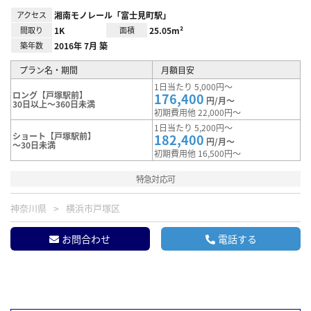
アクセス
湘南モノレール「富士見町駅」
間取り
1K
面積
25.05m²
築年数
2016年 7月 築
プラン名・期間
月額目安
1日当たり 5,000円～
ロング【戸塚駅前】
176,400
円/月～
30日以上～360日未満
初期費用他 22,000円～
1日当たり 5,200円～
ショート【戸塚駅前】
182,400
円/月～
～30日未満
初期費用他 16,500円～
特急対応可
神奈川県
横浜市戸塚区
お問合わせ
電話する