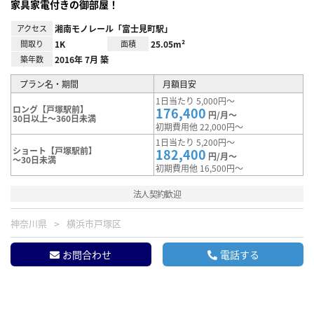
家具家電付きの御部屋！
アクセス
湘南モノレール「富士見町駅」
間取り
1K
面積
25.05m²
築年数
2016年 7月 築
プラン名・期間
月額目安
1日当たり 5,000円～
ロング【戸塚駅前】
176,400
円/月～
30日以上～360日未満
初期費用他 22,000円～
1日当たり 5,200円～
ショート【戸塚駅前】
182,400
円/月～
～30日未満
初期費用他 16,500円～
法人契約歓迎
神奈川県
横浜市戸塚区
お問合わせ
電話する