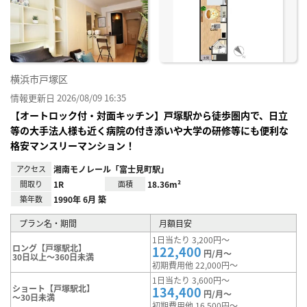
に入
り登
録
横浜市戸塚区
情報更新日 2026/08/09 16:35
【オートロック付・対面キッチン】戸塚駅から徒歩圏内で、日立
等の大手法人様も近く病院の付き添いや大学の研修等にも便利な
格安マンスリーマンション！
アクセス
湘南モノレール「富士見町駅」
間取り
1R
面積
18.36m²
築年数
1990年 6月 築
プラン名・期間
月額目安
1日当たり 3,200円～
ロング【戸塚駅北】
122,400
円/月～
30日以上～360日未満
初期費用他 22,000円～
1日当たり 3,600円～
ショート【戸塚駅北】
134,400
円/月～
～30日未満
初期費用他 16,500円～