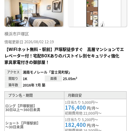
に入
り登
録
横浜市戸塚区
情報更新日 2026/08/02 12:19
【WIFIネット無料・駅前】戸塚駅徒歩すぐ 高層マンションでエ
レベーター付！宅配BOXありのバストイレ別セキュリティ強化
家具家電付きの御部屋！
アクセス
湘南モノレール「富士見町駅」
間取り
1K
面積
25.05m²
築年数
2016年 7月 築
プラン名・期間
月額目安
1日当たり 5,000円～
ロング【戸塚駅前】
176,400
円/月～
30日以上～360日未満
初期費用他 22,000円～
1日当たり 5,200円～
ショート【戸塚駅前】
182,400
円/月～
～30日未満
初期費用他 16,500円～