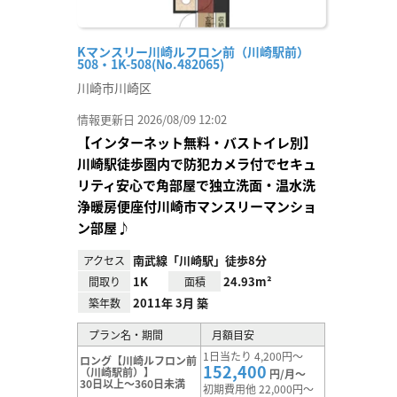
Kマンスリー川崎ルフロン前（川崎駅前）
508・1K-508(No.482065)
川崎市川崎区
情報更新日 2026/08/09 12:02
【インターネット無料・バストイレ別】
川崎駅徒歩圏内で防犯カメラ付でセキュ
リティ安心で角部屋で独立洗面・温水洗
浄暖房便座付川崎市マンスリーマンショ
ン部屋♪
南武線「川崎駅」徒歩8分
アクセス
1K
24.93m²
間取り
面積
2011年 3月 築
築年数
プラン名・期間
月額目安
1日当たり 4,200円～
ロング【川崎ルフロン前
152,400
（川崎駅前）】
円/月～
30日以上～360日未満
初期費用他 22,000円～