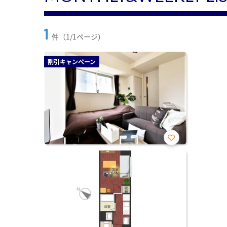
1
件（1/1ページ）
割引キャンペーン
お気
に入
り登
録