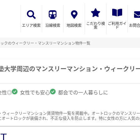
こだわり検
ご利用ガイ
エリア検索
沿線検索
地図検索
お問
索
ド
ロックのウィークリー・マンスリーマンション物件一覧
義塾大学周辺のマンスリーマンション・ウィークリ
全性◎
女性でも安心
都会での一人暮らしに
・ウィークリーマンション賃貸物件一覧を掲載中。オートロックのマンスリ
にオートロックが装備され、不正な侵入を防止します。特に女性の方に人気の
ST