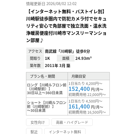
情報更新日 2026/08/02 12:02
【インターネット無料・バストイレ別】
川崎駅徒歩圏内で防犯カメラ付でセキュ
リティ安心で角部屋で独立洗面・温水洗
浄暖房便座付川崎市マンスリーマンショ
ン部屋♪
南武線「川崎駅」徒歩8分
アクセス
1K
24.93m²
間取り
面積
2011年 3月 築
築年数
プラン名・期間
月額目安
1日当たり 4,200円～
ロング【川崎ルフロン前
152,400
（川崎駅前）】
円/月～
30日以上～360日未満
初期費用他 22,000円～
1日当たり 4,500円～
ショート【川崎ルフロン
161,400
前（川崎駅前）】
円/月～
～30日未満
初期費用他 16,500円～
女性向け
高級・ハイグレード
駅近
インターネット無料