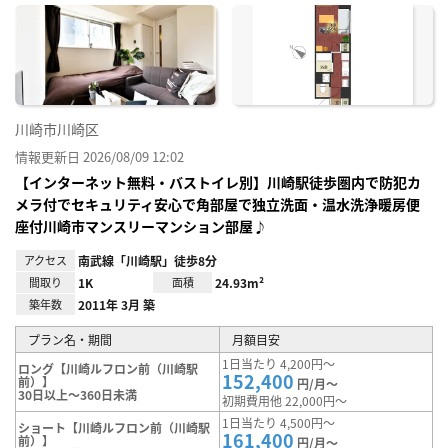
に入
り登
録
川崎市川崎区
情報更新日 2026/08/09 12:02
【インターネット無料・バストイレ別】川崎駅徒歩圏内で防犯カ
メラ付でセキュリティ安心で角部屋で独立洗面・温水洗浄暖房便
座付川崎市マンスリーマンション部屋♪
アクセス
南武線「川崎駅」徒歩8分
間取り
1K
面積
24.93m²
築年数
2011年 3月 築
プラン名・期間
月額目安
1日当たり 4,200円～
ロング【川崎ルフロン前（川崎駅
152,400
前）】
円/月～
30日以上～360日未満
初期費用他 22,000円～
1日当たり 4,500円～
ショート【川崎ルフロン前（川崎駅
161,400
前）】
円/月～