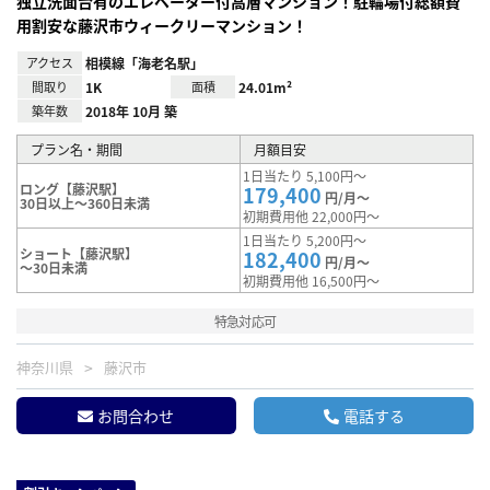
独立洗面台有のエレベーター付高層マンション！駐輪場付総額費
用割安な藤沢市ウィークリーマンション！
アクセス
相模線「海老名駅」
間取り
1K
面積
24.01m²
築年数
2018年 10月 築
プラン名・期間
月額目安
1日当たり 5,100円～
ロング【藤沢駅】
179,400
円/月～
30日以上～360日未満
初期費用他 22,000円～
1日当たり 5,200円～
ショート【藤沢駅】
182,400
円/月～
～30日未満
初期費用他 16,500円～
特急対応可
神奈川県
藤沢市
お問合わせ
電話する