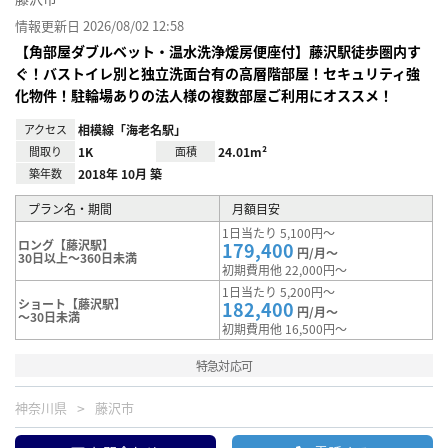
情報更新日 2026/08/02 12:58
【角部屋ダブルベット・温水洗浄煖房便座付】藤沢駅徒歩圏内す
ぐ！バストイレ別と独立洗面台有の高層階部屋！セキュリティ強
化物件！駐輪場ありの法人様の複数部屋ご利用にオススメ！
アクセス
相模線「海老名駅」
間取り
1K
面積
24.01m²
築年数
2018年 10月 築
プラン名・期間
月額目安
1日当たり 5,100円～
ロング【藤沢駅】
179,400
円/月～
30日以上～360日未満
初期費用他 22,000円～
1日当たり 5,200円～
ショート【藤沢駅】
182,400
円/月～
～30日未満
初期費用他 16,500円～
特急対応可
神奈川県
藤沢市