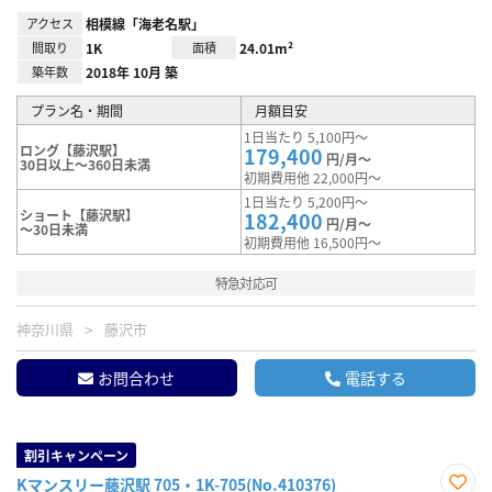
アクセス
相模線「海老名駅」
間取り
1K
面積
24.01m²
築年数
2018年 10月 築
プラン名・期間
月額目安
1日当たり 5,100円～
ロング【藤沢駅】
179,400
円/月～
30日以上～360日未満
初期費用他 22,000円～
1日当たり 5,200円～
ショート【藤沢駅】
182,400
円/月～
～30日未満
初期費用他 16,500円～
特急対応可
神奈川県
藤沢市
お問合わせ
電話する
割引キャンペーン
Kマンスリー藤沢駅 705・1K-705(No.410376)