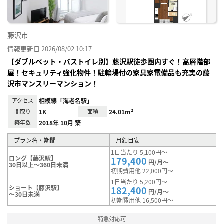
藤沢市
情報更新日 2026/08/02 10:17
【ダブルベット・バストイレ別】藤沢駅徒歩圏内すぐ！高層階部
屋！セキュリティ強化物件！駐輪場付の家具家電備品も充実の藤
沢市マンスリーマンション！
アクセス
相模線「海老名駅」
間取り
1K
面積
24.01m²
築年数
2018年 10月 築
プラン名・期間
月額目安
1日当たり 5,100円～
ロング【藤沢駅】
179,400
円/月～
30日以上～360日未満
初期費用他 22,000円～
1日当たり 5,200円～
ショート【藤沢駅】
182,400
円/月～
～30日未満
初期費用他 16,500円～
特急対応可