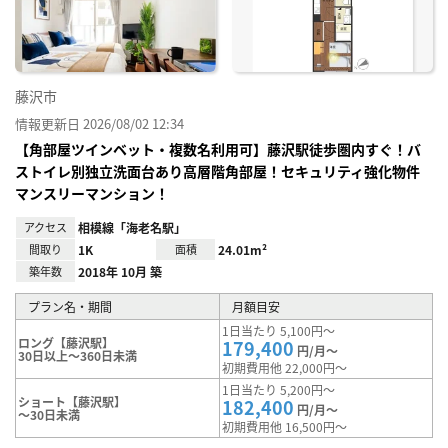
り登
録
藤沢市
情報更新日 2026/08/02 12:34
【角部屋ツインベット・複数名利用可】藤沢駅徒歩圏内すぐ！バ
ストイレ別独立洗面台あり高層階角部屋！セキュリティ強化物件
マンスリーマンション！
アクセス
相模線「海老名駅」
間取り
1K
面積
24.01m²
築年数
2018年 10月 築
プラン名・期間
月額目安
1日当たり 5,100円～
ロング【藤沢駅】
179,400
円/月～
30日以上～360日未満
初期費用他 22,000円～
1日当たり 5,200円～
ショート【藤沢駅】
182,400
円/月～
～30日未満
初期費用他 16,500円～