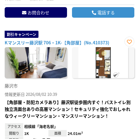
お問合わせ
電話する
割引キャンペーン
Kマンスリー藤沢駅 706・1K-【角部屋】(No.410373)
お気
に入
り登
録
藤沢市
情報更新日 2026/08/02 10:39
【角部屋・防犯カメラあり】藤沢駅徒歩圏内すぐ！バストイレ別
独立洗面台ありの高層マンション！セキュリティ強化でおしゃれ
なウィークリーマンション・マンスリーマンション！
アクセス
相模線「海老名駅」
間取り
1K
面積
24.01m²