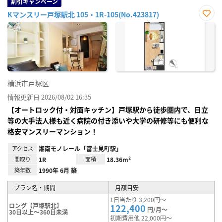
割引キャンペーン
Kマンスリー戸塚駅北 105・1R-105(No.423817)
お気
に入
り登
録
横浜市戸塚区
情報更新日 2026/08/02 16:35
【オートロック付・対面キッチン】戸塚駅から徒歩圏内で、日立
等の大手法人様も近く病院の付き添いや大学の研修等にも便利な
格安マンスリーマンション！
アクセス
湘南モノレール「富士見町駅」
間取り
1R
面積
18.36m²
築年数
1990年 6月 築
プラン名・期間
月額目安
1日当たり 3,200円～
ロング【戸塚駅北】
122,400
円/月～
30日以上～360日未満
初期費用他 22,000円～