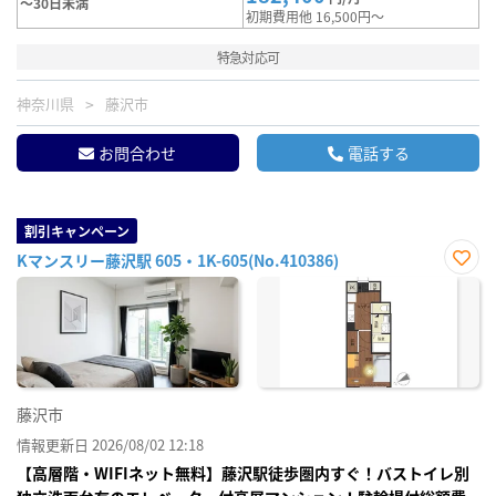
～30日未満
初期費用他 16,500円～
特急対応可
神奈川県
藤沢市
お問合わせ
電話する
割引キャンペーン
Kマンスリー藤沢駅 605・1K-605(No.410386)
お気
に入
り登
録
藤沢市
情報更新日 2026/08/02 12:18
【高層階・WIFIネット無料】藤沢駅徒歩圏内すぐ！バストイレ別