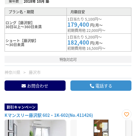
築年数
2018年 10月 築
プラン名・期間
月額目安
1日当たり 5,100円～
ロング【藤沢駅】
179,400
円/月～
30日以上～360日未満
初期費用他 22,000円～
1日当たり 5,200円～
ショート【藤沢駅】
182,400
円/月～
～30日未満
初期費用他 16,500円～
特急対応可
神奈川県
藤沢市
お問合わせ
電話する
割引キャンペーン
Kマンスリー藤沢駅 602・1K-602(No.411426)
お気
に入
り登
録