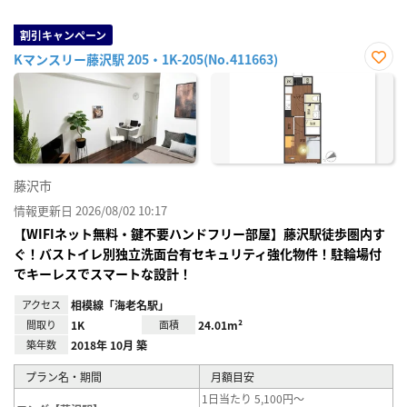
割引キャンペーン
Kマンスリー藤沢駅 205・1K-205(No.411663)
お気
に入
り登
録
藤沢市
情報更新日 2026/08/02 10:17
【WIFIネット無料・鍵不要ハンドフリー部屋】藤沢駅徒歩圏内す
ぐ！バストイレ別独立洗面台有セキュリティ強化物件！駐輪場付
でキーレスでスマートな設計！
アクセス
相模線「海老名駅」
間取り
1K
面積
24.01m²
築年数
2018年 10月 築
プラン名・期間
月額目安
1日当たり 5,100円～