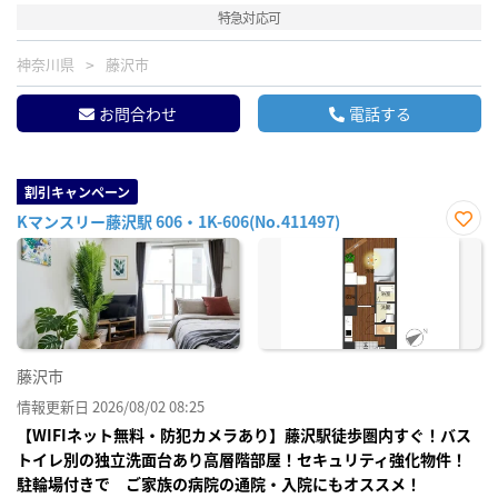
特急対応可
神奈川県
藤沢市
お問合わせ
電話する
割引キャンペーン
Kマンスリー藤沢駅 606・1K-606(No.411497)
お気
に入
り登
録
藤沢市
情報更新日 2026/08/02 08:25
【WIFIネット無料・防犯カメラあり】藤沢駅徒歩圏内すぐ！バス
トイレ別の独立洗面台あり高層階部屋！セキュリティ強化物件！
駐輪場付きで ご家族の病院の通院・入院にもオススメ！