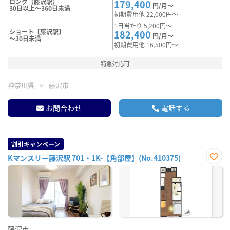
ロング【藤沢駅】
179,400
円/月～
30日以上～360日未満
初期費用他 22,000円～
1日当たり 5,200円～
ショート【藤沢駅】
182,400
円/月～
～30日未満
初期費用他 16,500円～
特急対応可
神奈川県
藤沢市
お問合わせ
電話する
割引キャンペーン
Kマンスリー藤沢駅 701・1K-【角部屋】(No.410375)
お気
に入
り登
録
藤沢市