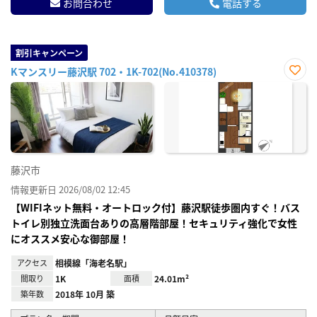
お問合わせ
電話する
割引キャンペーン
Kマンスリー藤沢駅 702・1K-702(No.410378)
お気
に入
り登
録
藤沢市
情報更新日 2026/08/02 12:45
【WIFIネット無料・オートロック付】藤沢駅徒歩圏内すぐ！バス
トイレ別独立洗面台ありの高層階部屋！セキュリティ強化で女性
にオススメ安心な御部屋！
アクセス
相模線「海老名駅」
間取り
1K
面積
24.01m²
築年数
2018年 10月 築