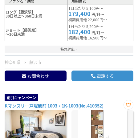
プラン名・期間
月額目安
1日当たり 5,100円～
ロング【藤沢駅】
179,400
円/月～
30日以上～360日未満
初期費用他 22,000円～
1日当たり 5,200円～
ショート【藤沢駅】
182,400
円/月～
～30日未満
初期費用他 16,500円～
特急対応可
神奈川県
藤沢市
お問合わせ
電話する
割引キャンペーン
Kマンスリー戸塚駅前 1003・1K-1003(No.410352)
お気
に入
り登
録