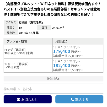
【角部屋ダブルベット・WIFIネット無料】藤沢駅徒歩圏内すぐ！
バストイレ別独立洗面台ありの高層階部屋！セキュリティ強化物
件！駐輪場付きで学生や会社員の研修などの利用にも良い！
アクセス
相模線「海老名駅」
間取り
1K
面積
24.01m²
築年数
2018年 10月 築
プラン名・期間
月額目安
1日当たり 5,100円～
ロング【藤沢駅】
179,400
円/月～
30日以上～360日未満
初期費用他 22,000円～
1日当たり 5,200円～
ショート【藤沢駅】
182,400
円/月～
～30日未満
初期費用他 16,500円～
特急対応可
神奈川県
藤沢市
お問合わせ
電話する