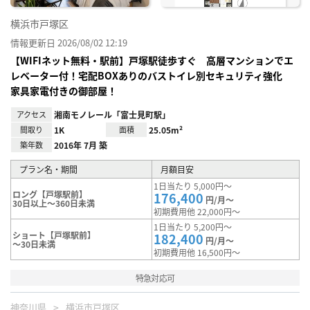
横浜市戸塚区
情報更新日 2026/08/02 12:19
【WIFIネット無料・駅前】戸塚駅徒歩すぐ 高層マンションでエ
レベーター付！宅配BOXありのバストイレ別セキュリティ強化
家具家電付きの御部屋！
アクセス
湘南モノレール「富士見町駅」
間取り
1K
面積
25.05m²
築年数
2016年 7月 築
プラン名・期間
月額目安
1日当たり 5,000円～
ロング【戸塚駅前】
176,400
円/月～
30日以上～360日未満
初期費用他 22,000円～
1日当たり 5,200円～
ショート【戸塚駅前】
182,400
円/月～
～30日未満
初期費用他 16,500円～
特急対応可
神奈川県
横浜市戸塚区