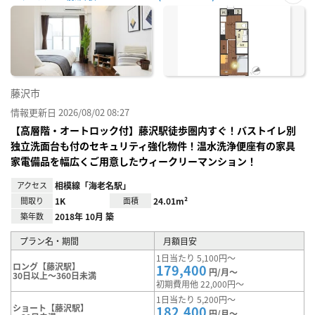
お気
に入
り登
録
藤沢市
情報更新日 2026/08/02 08:27
【高層階・オートロック付】藤沢駅徒歩圏内すぐ！バストイレ別
独立洗面台も付のセキュリティ強化物件！温水洗浄便座有の家具
家電備品を幅広くご用意したウィークリーマンション！
アクセス
相模線「海老名駅」
間取り
1K
面積
24.01m²
築年数
2018年 10月 築
プラン名・期間
月額目安
1日当たり 5,100円～
ロング【藤沢駅】
179,400
円/月～
30日以上～360日未満
初期費用他 22,000円～
1日当たり 5,200円～
ショート【藤沢駅】
182,400
円/月～