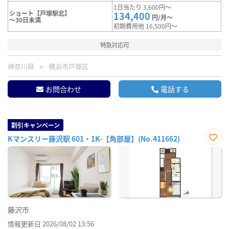
1日当たり 3,600円～
ショート【戸塚駅北】
134,400
円/月～
～30日未満
初期費用他 16,500円～
特急対応可
神奈川県
横浜市戸塚区
お問合わせ
電話する
割引キャンペーン
Kマンスリー藤沢駅 601・1K-【角部屋】(No.411662)
お気
に入
り登
録
藤沢市
情報更新日 2026/08/02 13:56