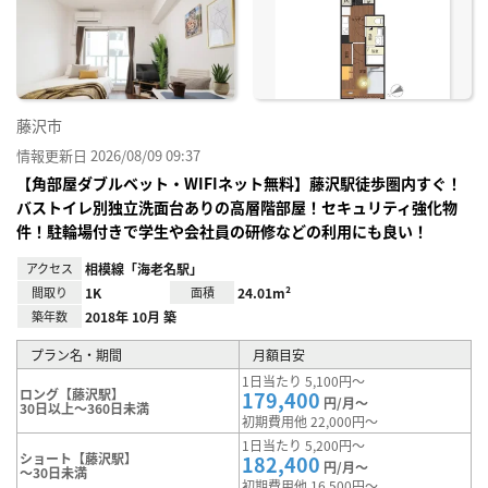
に入
り登
録
藤沢市
情報更新日 2026/08/09 09:37
【角部屋ダブルベット・WIFIネット無料】藤沢駅徒歩圏内すぐ！
バストイレ別独立洗面台ありの高層階部屋！セキュリティ強化物
件！駐輪場付きで学生や会社員の研修などの利用にも良い！
アクセス
相模線「海老名駅」
間取り
1K
面積
24.01m²
築年数
2018年 10月 築
プラン名・期間
月額目安
1日当たり 5,100円～
ロング【藤沢駅】
179,400
円/月～
30日以上～360日未満
初期費用他 22,000円～
1日当たり 5,200円～
ショート【藤沢駅】
182,400
円/月～
～30日未満
初期費用他 16,500円～