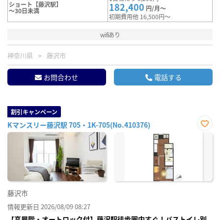
ショート【藤沢駅】
182,400
円/月～
～30日未満
初期費用他 16,500円～
wifiあり
神奈川県
藤沢市
お問合わせ
電話する
割引キャンペーン
Kマンスリー藤沢駅 705・1K-705(No.410376)
お気
に入
り登
録
藤沢市
情報更新日 2026/08/09 08:27
【高層階・オートロック付】藤沢駅徒歩圏内すぐ！バストイレ別