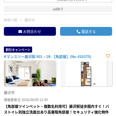
wifiあり
神奈川県
藤沢市
お問合わせ
電話する
割引キャンペーン
Kマンスリー藤沢駅 801・1K-【角部屋】(No.410370)
お気
に入
り登
録
藤沢市
情報更新日 2026/08/09 12:34
【角部屋ツインベット・複数名利用可】藤沢駅徒歩圏内すぐ！バ
ストイレ別独立洗面台あり高層階角部屋！セキュリティ強化物件