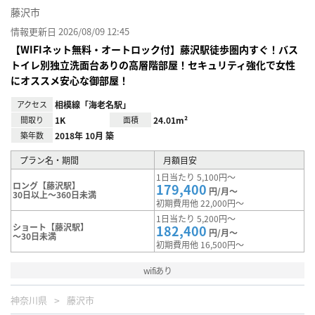
藤沢市
情報更新日 2026/08/09 12:45
【WIFIネット無料・オートロック付】藤沢駅徒歩圏内すぐ！バス
トイレ別独立洗面台ありの高層階部屋！セキュリティ強化で女性
にオススメ安心な御部屋！
アクセス
相模線「海老名駅」
間取り
1K
面積
24.01m²
築年数
2018年 10月 築
プラン名・期間
月額目安
1日当たり 5,100円～
ロング【藤沢駅】
179,400
円/月～
30日以上～360日未満
初期費用他 22,000円～
1日当たり 5,200円～
ショート【藤沢駅】
182,400
円/月～
～30日未満
初期費用他 16,500円～
wifiあり
神奈川県
藤沢市