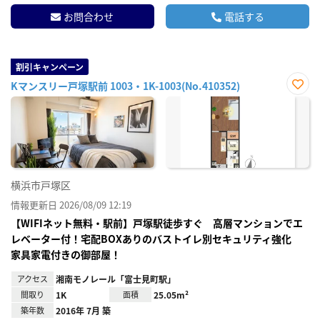
お問合わせ
電話する
割引キャンペーン
Kマンスリー戸塚駅前 1003・1K-1003(No.410352)
お気
に入
り登
録
横浜市戸塚区
情報更新日 2026/08/09 12:19
【WIFIネット無料・駅前】戸塚駅徒歩すぐ 高層マンションでエ
レベーター付！宅配BOXありのバストイレ別セキュリティ強化
家具家電付きの御部屋！
アクセス
湘南モノレール「富士見町駅」
間取り
1K
面積
25.05m²
築年数
2016年 7月 築