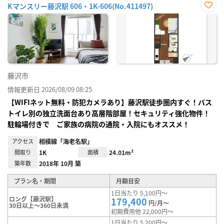
Kマンスリー藤沢駅 606・1K-606(No.411497)
お気
に入
り登
録
藤沢市
情報更新日 2026/08/09 08:25
【WIFIネット無料・防犯カメラあり】藤沢駅徒歩圏内すぐ！バス
トイレ別の独立洗面台あり高層階部屋！セキュリティ強化物件！
駐輪場付きで ご家族の病院の通院・入院にもオススメ！
アクセス
相模線「海老名駅」
間取り
1K
面積
24.01m²
築年数
2018年 10月 築
プラン名・期間
月額目安
1日当たり 5,100円～
ロング【藤沢駅】
179,400
円/月～
30日以上～360日未満
初期費用他 22,000円～
1日当たり 5,200円～