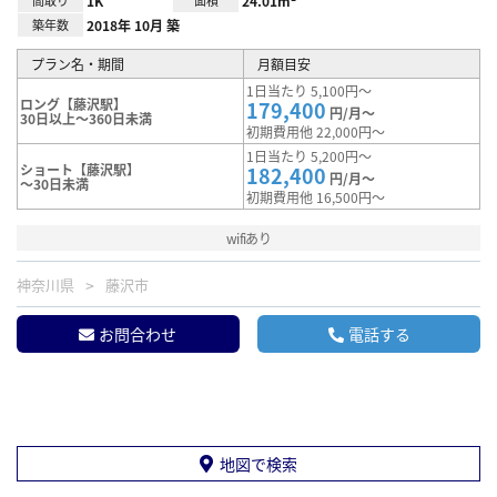
間取り
1K
面積
24.01m²
築年数
2018年 10月 築
プラン名・期間
月額目安
1日当たり 5,100円～
ロング【藤沢駅】
179,400
円/月～
30日以上～360日未満
初期費用他 22,000円～
1日当たり 5,200円～
ショート【藤沢駅】
182,400
円/月～
～30日未満
初期費用他 16,500円～
wifiあり
神奈川県
藤沢市
お問合わせ
電話する
地図で検索