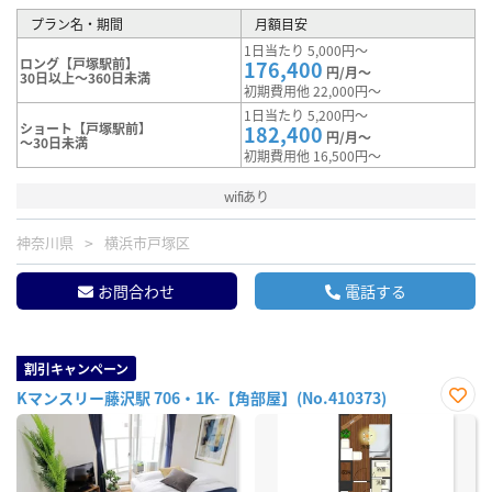
プラン名・期間
月額目安
1日当たり 5,000円～
ロング【戸塚駅前】
176,400
円/月～
30日以上～360日未満
初期費用他 22,000円～
1日当たり 5,200円～
ショート【戸塚駅前】
182,400
円/月～
～30日未満
初期費用他 16,500円～
wifiあり
神奈川県
横浜市戸塚区
お問合わせ
電話する
割引キャンペーン
Kマンスリー藤沢駅 706・1K-【角部屋】(No.410373)
お気
に入
り登
録