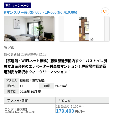
割引キャンペーン
Kマンスリー藤沢駅 605・1K-605(No.410386)
お気
に入
り登
録
藤沢市
情報更新日 2026/08/09 12:18
【高層階・WIFIネット無料】藤沢駅徒歩圏内すぐ！バストイレ別
独立洗面台有のエレベーター付高層マンション！駐輪場付総額費
用割安な藤沢市ウィークリーマンション！
アクセス
相模線「海老名駅」
間取り
1K
面積
24.01m²
築年数
2018年 10月 築
プラン名・期間
月額目安
1日当たり 5,100円～
ロング【藤沢駅】
179,400
円/月～
30日以上～360日未満