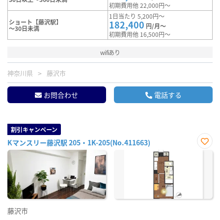
初期費用他 22,000円～
1日当たり 5,200円～
ショート【藤沢駅】
182,400
円/月～
～30日未満
初期費用他 16,500円～
wifiあり
神奈川県
藤沢市
お問合わせ
電話する
割引キャンペーン
Kマンスリー藤沢駅 205・1K-205(No.411663)
お気
に入
り登
録
藤沢市