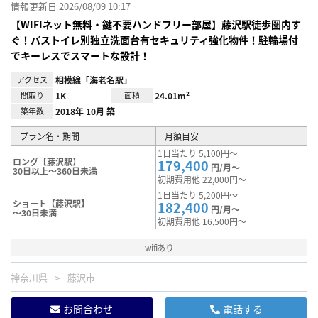
情報更新日 2026/08/09 10:17
【WIFIネット無料・鍵不要ハンドフリー部屋】藤沢駅徒歩圏内す
ぐ！バストイレ別独立洗面台有セキュリティ強化物件！駐輪場付
でキーレスでスマートな設計！
アクセス
相模線「海老名駅」
間取り
1K
面積
24.01m²
築年数
2018年 10月 築
プラン名・期間
月額目安
1日当たり 5,100円～
ロング【藤沢駅】
179,400
円/月～
30日以上～360日未満
初期費用他 22,000円～
1日当たり 5,200円～
ショート【藤沢駅】
182,400
円/月～
～30日未満
初期費用他 16,500円～
wifiあり
神奈川県
藤沢市
お問合わせ
電話する