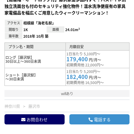
独立洗面台も付のセキュリティ強化物件！温水洗浄便座有の家具
家電備品を幅広くご用意したウィークリーマンション！
アクセス
相模線「海老名駅」
間取り
1K
面積
24.01m²
築年数
2018年 10月 築
プラン名・期間
月額目安
1日当たり 5,100円～
ロング【藤沢駅】
179,400
円/月～
30日以上～360日未満
初期費用他 22,000円～
1日当たり 5,200円～
ショート【藤沢駅】
182,400
円/月～
～30日未満
初期費用他 16,500円～
wifiあり
神奈川県
藤沢市
お問合わせ
電話する