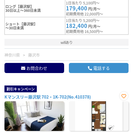
1日当たり 5,100円～
ロング【藤沢駅】
179,400
円/月～
30日以上～360日未満
初期費用他 22,000円～
1日当たり 5,200円～
ショート【藤沢駅】
182,400
円/月～
～30日未満
初期費用他 16,500円～
wifiあり
神奈川県
藤沢市
お問合わせ
電話する
割引キャンペーン
Kマンスリー藤沢駅 702・1K-702(No.410378)
お気
に入
り登
録