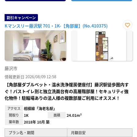
割引キャンペーン
Kマンスリー藤沢駅 701・1K-【角部屋】(No.410375)
お気
に入
り登
録
藤沢市
情報更新日 2026/08/09 12:58
【角部屋ダブルベット・温水洗浄煖房便座付】藤沢駅徒歩圏内す
ぐ！バストイレ別と独立洗面台有の高層階部屋！セキュリティ強
化物件！駐輪場ありの法人様の複数部屋ご利用にオススメ！
アクセス
相模線「海老名駅」
間取り
1K
面積
24.01m²
築年数
2018年 10月 築
プラン名・期間
月額目安