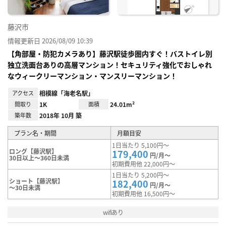
藤沢市
情報更新日 2026/08/09 10:39
【角部屋・防犯カメラあり】藤沢駅徒歩圏内すぐ！バストイレ別
独立洗面台ありの高層マンション！セキュリティ強化でおしゃれ
なウィークリーマンション・マンスリーマンション！
アクセス
相模線「海老名駅」
間取り
1K
面積
24.01m²
築年数
2018年 10月 築
プラン名・期間
月額目安
1日当たり 5,100円～
ロング【藤沢駅】
179,400
円/月～
30日以上～360日未満
初期費用他 22,000円～
1日当たり 5,200円～
ショート【藤沢駅】
182,400
円/月～
～30日未満
初期費用他 16,500円～
wifiあり