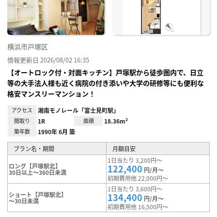
り登
録
横浜市戸塚区
情報更新日 2026/08/02 16:35
【オートロック付・対面キッチン】戸塚駅から徒歩圏内で、日立
等の大手法人様も近く病院の付き添いや大学の研修等にも便利な
格安マンスリーマンション！
アクセス
湘南モノレール「富士見町駅」
間取り
1R
面積
18.36m²
築年数
1990年 6月 築
プラン名・期間
月額目安
1日当たり 3,200円～
ロング【戸塚駅北】
122,400
円/月～
30日以上～360日未満
初期費用他 22,000円～
1日当たり 3,600円～
ショート【戸塚駅北】
134,400
円/月～
～30日未満
初期費用他 16,500円～