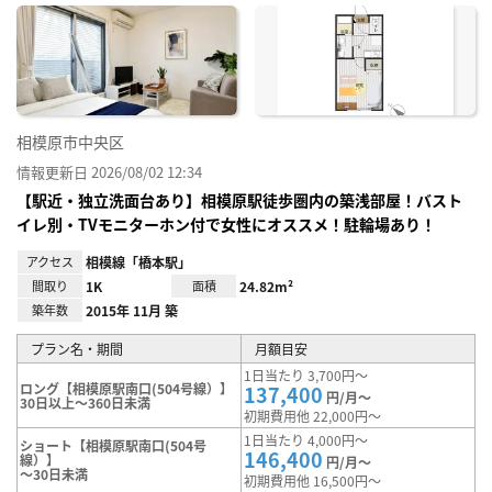
に入
り登
録
相模原市中央区
情報更新日 2026/08/02 12:34
【駅近・独立洗面台あり】相模原駅徒歩圏内の築浅部屋！バスト
イレ別・TVモニターホン付で女性にオススメ！駐輪場あり！
アクセス
相模線「橋本駅」
間取り
1K
面積
24.82m²
築年数
2015年 11月 築
プラン名・期間
月額目安
1日当たり 3,700円～
ロング【相模原駅南口(504号線）】
137,400
円/月～
30日以上～360日未満
初期費用他 22,000円～
1日当たり 4,000円～
ショート【相模原駅南口(504号
146,400
線）】
円/月～
～30日未満
初期費用他 16,500円～