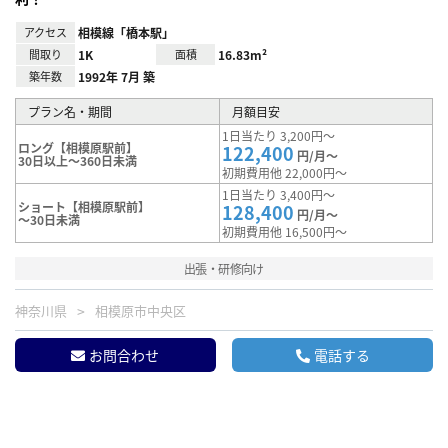
アクセス
相模線「橋本駅」
間取り
1K
面積
16.83m²
築年数
1992年 7月 築
プラン名・期間
月額目安
1日当たり 3,200円～
ロング【相模原駅前】
122,400
円/月～
30日以上～360日未満
初期費用他 22,000円～
1日当たり 3,400円～
ショート【相模原駅前】
128,400
円/月～
～30日未満
初期費用他 16,500円～
出張・研修向け
神奈川県
相模原市中央区
お問合わせ
電話する