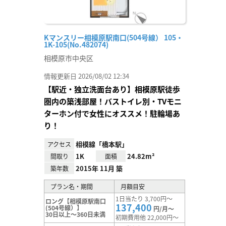
Kマンスリー相模原駅南口(504号線） 105・
1K-105(No.482074)
相模原市中央区
情報更新日 2026/08/02 12:34
【駅近・独立洗面台あり】相模原駅徒歩
圏内の築浅部屋！バストイレ別・TVモニ
ターホン付で女性にオススメ！駐輪場あ
り！
相模線「橋本駅」
アクセス
1K
24.82m²
間取り
面積
2015年 11月 築
築年数
プラン名・期間
月額目安
1日当たり 3,700円～
ロング【相模原駅南口
137,400
(504号線）】
円/月～
30日以上～360日未満
初期費用他 22,000円～