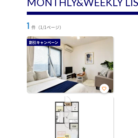
MONTHLY&WEEKLY LI
1
件（1/1ページ）
割引キャンペーン
お気
に入
り登
録