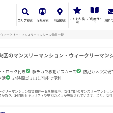
こだわり検
ご利用ガイ
エリア検索
沿線検索
地図検索
お問
索
ド
のウィークリー・マンスリーマンション物件一覧
中央区のマンスリーマンション・ウィークリーマン
ートロック付き
駅チカで移動がスムーズ
防犯カメラ完備
生活
24時間ゴミ出し可能で便利
ークリーマンション賃貸物件一覧を掲載中。女性向けのマンスリーマンショ
スがあり、24時間セキュリティや監視カメラが設置されています。また、女