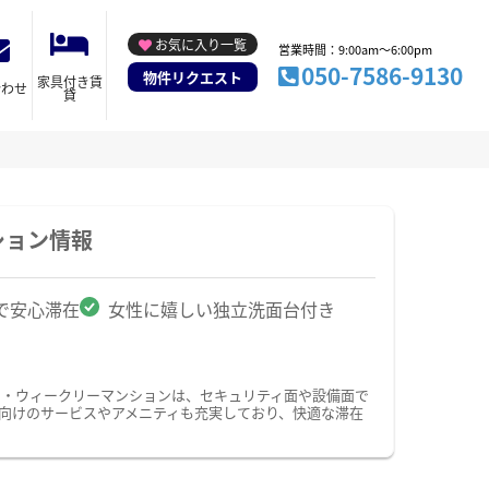
お気に入り一覧
営業時間：9:00am～6:00pm
050-7586-9130
物件リクエスト
家具付き賃
合わせ
貸
ション情報
で安心滞在
女性に嬉しい独立洗面台付き
ン・ウィークリーマンションは、セキュリティ面や設備面で
性向けのサービスやアメニティも充実しており、快適な滞在