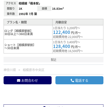
アクセス
相模線「橋本駅」
間取り
1K
面積
16.83m²
築年数
1992年 7月 築
プラン名・期間
月額目安
1日当たり 3,200円～
ロング【相模原駅前】
122,400
円/月～
30日以上～360日未満
初期費用他 22,000円～
1日当たり 3,400円～
ショート【相模原駅前】
128,400
円/月～
～30日未満
初期費用他 16,500円～
駅近
神奈川県
相模原市中央区
お問合わせ
電話する