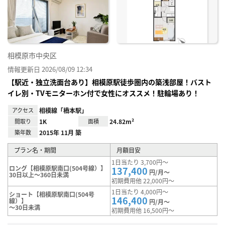
り登
録
相模原市中央区
情報更新日 2026/08/09 12:34
【駅近・独立洗面台あり】相模原駅徒歩圏内の築浅部屋！バスト
イレ別・TVモニターホン付で女性にオススメ！駐輪場あり！
アクセス
相模線「橋本駅」
間取り
1K
面積
24.82m²
築年数
2015年 11月 築
プラン名・期間
月額目安
1日当たり 3,700円～
ロング【相模原駅南口(504号線）】
137,400
円/月～
30日以上～360日未満
初期費用他 22,000円～
1日当たり 4,000円～
ショート【相模原駅南口(504号
146,400
線）】
円/月～
～30日未満
初期費用他 16,500円～