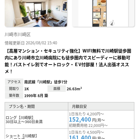
り登
録
川崎市川崎区
情報更新日 2026/08/02 15:40
【高層マンション・セキュリティ強化】WIFI無料で川崎駅徒歩圏
内にあり川崎市立川崎病院にも徒歩圏内でスピーディーに移動可
能！バストイレ別でオートロック・ＥV付部屋！法人出張オスス
メ！
アクセス
南武線「川崎駅」徒歩7分
間取り
1K
面積
26.63m²
築年数
1999年 8月 築
プラン名・期間
月額目安
1日当たり 4,200円～
ロング【川崎駅】
152,400
円/月～
30日以上～360日未満
初期費用他 22,000円～
1日当たり 4,500円～
ショート【川崎駅】
161,400
円/月～