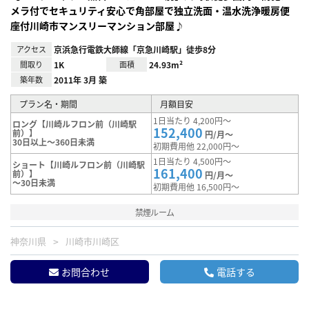
メラ付でセキュリティ安心で角部屋で独立洗面・温水洗浄暖房便
座付川崎市マンスリーマンション部屋♪
アクセス
京浜急行電鉄大師線「京急川崎駅」徒歩8分
間取り
1K
面積
24.93m²
築年数
2011年 3月 築
プラン名・期間
月額目安
1日当たり 4,200円～
ロング【川崎ルフロン前（川崎駅
152,400
前）】
円/月～
30日以上～360日未満
初期費用他 22,000円～
1日当たり 4,500円～
ショート【川崎ルフロン前（川崎駅
161,400
前）】
円/月～
～30日未満
初期費用他 16,500円～
禁煙ルーム
神奈川県
川崎市川崎区
お問合わせ
電話する