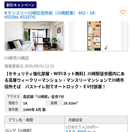
割引キャンペーン
Kマンスリー川崎区役所前（川崎駅東） 602・1K-
602(No.431874)
お気
に入
り登
録
川崎市川崎区
情報更新日 2026/08/02 12:31
【セキュリティ強化部屋・WIFIネット無料】川崎駅徒歩圏内にあ
る高層ウィークリーマンション・マンスリーマンションで川崎市
役所そば バストイレ別でオートロック・ＥV付部屋！
アクセス
南武線「川崎駅」徒歩7分
間取り
1K
面積
26.63m²
築年数
1999年 8月 築
プラン名・期間
月額目安
1日当たり 4,200円～
ロング【川崎駅】