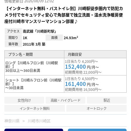
情報更新日 2026/08/09 12:02
【インターネット無料・バストイレ別】川崎駅徒歩圏内で防犯カ
メラ付でセキュリティ安心で角部屋で独立洗面・温水洗浄暖房便
座付川崎市マンスリーマンション部屋♪
アクセス
南武線「川崎新町駅」
間取り
1K
面積
24.93m²
築年数
2011年 3月 築
プラン名・期間
月額目安
1日当たり 4,200円～
ロング【川崎ルフロン前（川崎駅
152,400
前）】
円/月～
30日以上～360日未満
初期費用他 22,000円～
1日当たり 4,500円～
ショート【川崎ルフロン前（川崎駅
161,400
前）】
円/月～
～30日未満
初期費用他 16,500円～
女性向け
高級・ハイグレード
駅近
インターネット無料
オートロック
神奈川県
川崎市川崎区