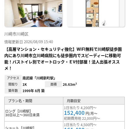
り登
録
川崎市川崎区
情報更新日 2026/08/09 15:40
【高層マンション・セキュリティ強化】WIFI無料で川崎駅徒歩圏
内にあり川崎市立川崎病院にも徒歩圏内でスピーディーに移動可
能！バストイレ別でオートロック・ＥV付部屋！法人出張オスス
メ！
アクセス
南武線「川崎新町駅」
間取り
1K
面積
26.63m²
築年数
1999年 8月 築
プラン名・期間
月額目安
1日当たり 4,200円～
ロング【川崎駅】
152,400
円/月～
30日以上～360日未満
初期費用他 22,000円～
1日当たり 4,500円～
ショート【川崎駅】