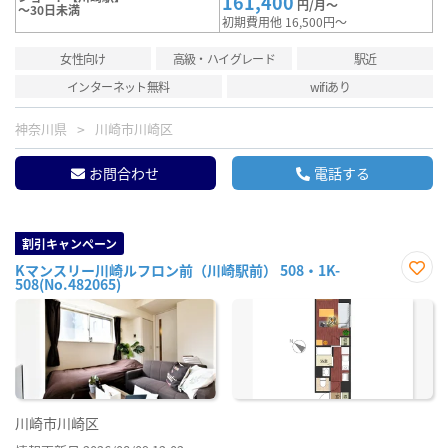
161,400
円/月～
～30日未満
初期費用他 16,500円～
女性向け
高級・ハイグレード
駅近
インターネット無料
wifiあり
神奈川県
川崎市川崎区
お問合わせ
電話する
割引キャンペーン
Kマンスリー川崎ルフロン前（川崎駅前） 508・1K-
508(No.482065)
お気
に入
り登
録
川崎市川崎区