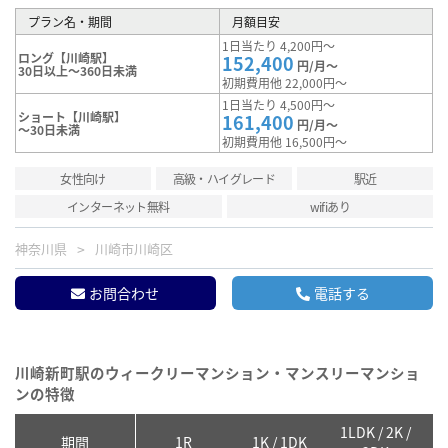
プラン名・期間
月額目安
1日当たり 4,200円～
ロング【川崎駅】
152,400
円/月～
30日以上～360日未満
初期費用他 22,000円～
1日当たり 4,500円～
ショート【川崎駅】
161,400
円/月～
～30日未満
初期費用他 16,500円～
女性向け
高級・ハイグレード
駅近
インターネット無料
wifiあり
神奈川県
川崎市川崎区
お問合わせ
電話する
川崎新町駅のウィークリーマンション・マンスリーマンショ
ンの特徴
1LDK / 2K /
2
期間
1R
1K / 1DK