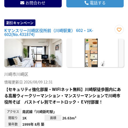
お問合わせ
電話する
割引キャンペーン
Kマンスリー川崎区役所前（川崎駅東） 602・1K-
602(No.431874)
お気
に入
り登
録
川崎市川崎区
情報更新日 2026/08/09 12:31
【セキュリティ強化部屋・WIFIネット無料】川崎駅徒歩圏内にあ
る高層ウィークリーマンション・マンスリーマンションで川崎市
役所そば バストイレ別でオートロック・ＥV付部屋！
アクセス
南武線「川崎新町駅」
間取り
1K
面積
26.63m²
築年数
1999年 8月 築