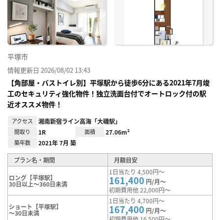
に入
り登
録
平塚市
情報更新日 2026/08/02 13:43
【角部屋・バストイレ別】平塚駅から徒歩6分にある2021年7月竣
工のセキュリティ強化物件！独立洗面台付でオートロック付の駅
近オススメ物件！
アクセス
湘南新宿ライン高海「大磯駅」
間取り
1R
面積
27.06m²
築年数
2021年 7月 築
プラン名・期間
月額目安
1日当たり 4,500円～
ロング【平塚駅】
161,400
円/月～
30日以上～360日未満
初期費用他 22,000円～
1日当たり 4,700円～
ショート【平塚駅】
167,400
円/月～
～30日未満
初期費用他 16,500円～