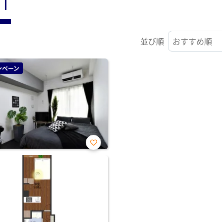
ST
並び順
ンペーン
お気
に入
り登
録