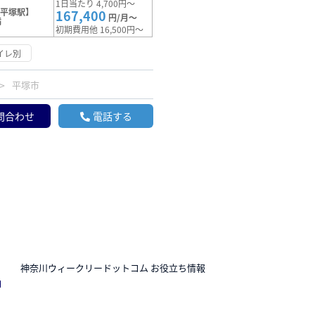
1日当たり 4,700円～
【平塚駅】
167,400
円/月～
満
初期費用他 16,500円～
イレ別
平塚市
問合わせ
電話する
N
神奈川ウィークリードットコム お役立ち情報