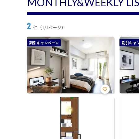
MONTHLY&WEEKLY LI
2
件（1/1ページ）
割引キャンペーン
割引キャ
お気
に入
り登
録