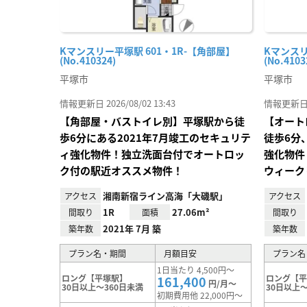
Kマンスリー平塚駅 601・1R-【角部屋】
Kマンスリ
(No.410324)
(No.4103
平塚市
平塚市
情報更新日 2026/08/02 13:43
情報更新日 20
【角部屋・バストイレ別】平塚駅から徒
【オート
歩6分にある2021年7月竣工のセキュリテ
徒歩6分
ィ強化物件！独立洗面台付でオートロッ
強化物件
ク付の駅近オススメ物件！
ウィーク
湘南新宿ライン高海「大磯駅」
アクセス
アクセス
1R
27.06m²
間取り
面積
間取り
2021年 7月 築
築年数
築年数
プラン名・期間
月額目安
プラン名
1日当たり 4,500円～
ロング【平塚駅】
ロング【
161,400
円/月～
30日以上～360日未満
30日以上～
初期費用他 22,000円～