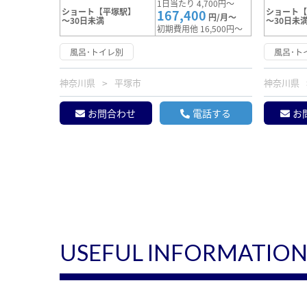
1日当たり 4,700円～
ショート【平塚駅】
ショート
167,400
円/月～
～30日未満
～30日未
初期費用他 16,500円～
風呂･トイレ別
風呂･ト
神奈川県
平塚市
神奈川県
お問合わせ
電話する
お
USEFUL INFORMATIO