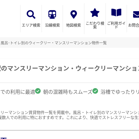
こだわり検
ご利用ガイ
エリア検索
沿線検索
地図検索
お問
索
ド
風呂･トイレ別のウィークリー・マンスリーマンション物件一覧
駅のマンスリーマンション・ウィークリーマンショ
名での利用に最適
朝の混雑時もスムーズ
浴槽でゆったり
クリーマンション賃貸物件一覧を掲載中。風呂・トイレ別のマンスリーマンシ
複数人での利用に特におすすめです。これにより、快適でストレスフリーな生