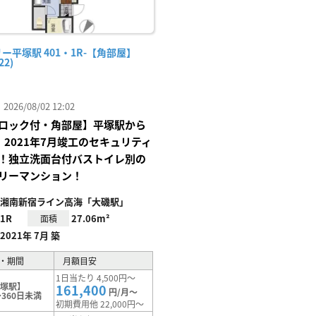
ー平塚駅 401・1R-【角部屋】
22)
26/08/02 12:02
ロック付・角部屋】平塚駅から
、2021年7月竣工のセキュリティ
！独立洗面台付バストイレ別の
リーマンション！
湘南新宿ライン高海「大磯駅」
1R
27.06m²
面積
2021年 7月 築
・期間
月額目安
1日当たり 4,500円～
平塚駅】
161,400
円/月～
360日未満
初期費用他 22,000円～