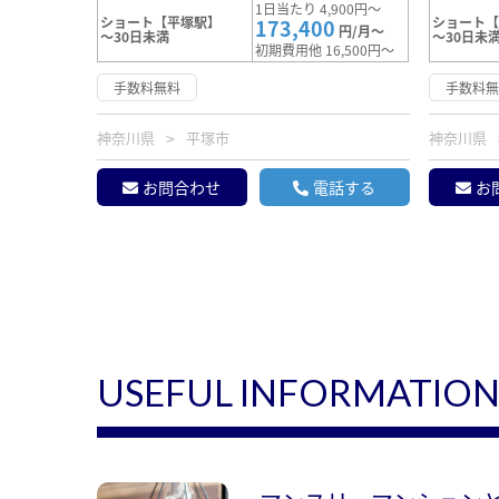
1日当たり 4,900円～
ショート【平塚駅】
ショート
173,400
円/月～
～30日未満
～30日未
初期費用他 16,500円～
手数料無料
手数料
神奈川県
平塚市
神奈川県
お問合わせ
電話する
お
USEFUL INFORMATIO