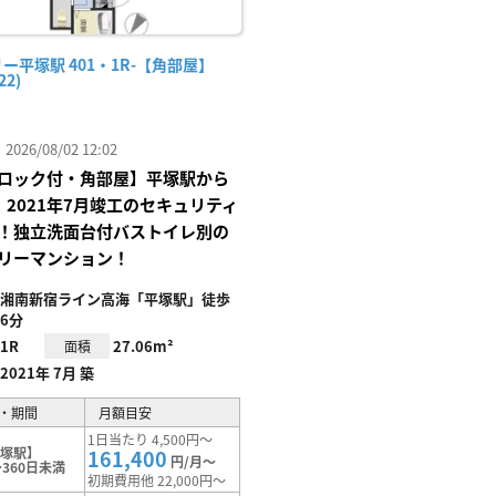
ー平塚駅 401・1R-【角部屋】
22)
26/08/02 12:02
ロック付・角部屋】平塚駅から
、2021年7月竣工のセキュリティ
！独立洗面台付バストイレ別の
リーマンション！
湘南新宿ライン高海「平塚駅」徒歩
6分
1R
27.06m²
面積
2021年 7月 築
・期間
月額目安
1日当たり 4,500円～
平塚駅】
161,400
円/月～
360日未満
初期費用他 22,000円～