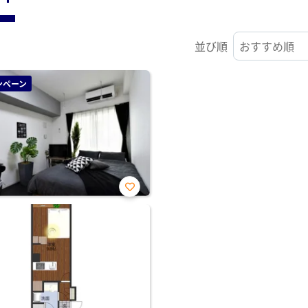
並び順
ンペーン
お気
に入
り登
録