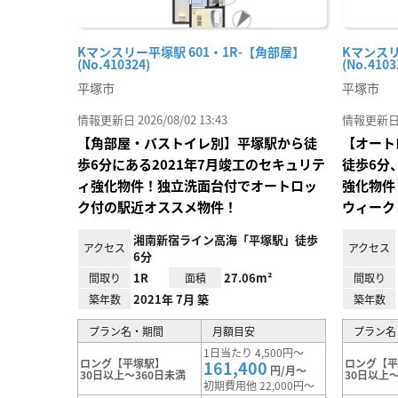
Kマンスリー平塚駅 601・1R-【角部屋】
Kマンスリ
(No.410324)
(No.4103
平塚市
平塚市
情報更新日 2026/08/02 13:43
情報更新日 20
【角部屋・バストイレ別】平塚駅から徒
【オート
歩6分にある2021年7月竣工のセキュリテ
徒歩6分
ィ強化物件！独立洗面台付でオートロッ
強化物件
ク付の駅近オススメ物件！
ウィーク
湘南新宿ライン高海「平塚駅」徒歩
アクセス
アクセス
6分
1R
27.06m²
間取り
面積
間取り
2021年 7月 築
築年数
築年数
プラン名・期間
月額目安
プラン名
1日当たり 4,500円～
ロング【平塚駅】
ロング【
161,400
円/月～
30日以上～360日未満
30日以上～
初期費用他 22,000円～