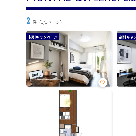
2
件（1/1ページ）
割引キャンペーン
割引キャ
お気
に入
り登
録