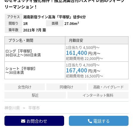
のセキュリティ強化物件！独立洗面台付バストイレ別のウィーク
リーマンション！
アクセス
湘南新宿ライン高海「平塚駅」徒歩6分
間取り
1R
面積
27.06m²
築年数
2021年 7月 築
プラン名・期間
月額目安
1日当たり 4,500円～
ロング【平塚駅】
161,400
円/月～
30日以上～360日未満
初期費用他 22,000円～
1日当たり 4,700円～
ショート【平塚駅】
167,400
円/月～
～30日未満
初期費用他 16,500円～
女性向け
同棲向け
高級・ハイグレード
駅近
インターネット無料
神奈川県
平塚市
お問合わせ
電話する