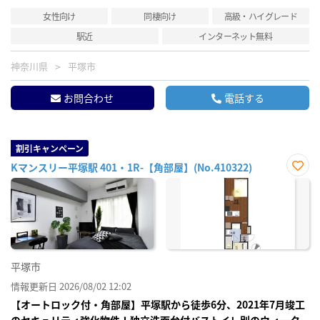
女性向け
同棲向け
高級・ハイグレード
駅近
インターネット無料
神奈川県
平塚市
お問合わせ
電話する
割引キャンペーン
Kマンスリー平塚駅 401・1R-【角部屋】(No.410322)
お気
に入
り登
録
平塚市
情報更新日 2026/08/02 12:02
【オートロック付・角部屋】平塚駅から徒歩6分、2021年7月竣工