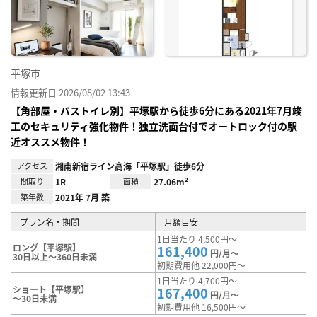
り登
録
平塚市
情報更新日 2026/08/02 13:43
【角部屋・バストイレ別】平塚駅から徒歩6分にある2021年7月竣
工のセキュリティ強化物件！独立洗面台付でオートロック付の駅
近オススメ物件！
アクセス
湘南新宿ライン高海「平塚駅」徒歩6分
間取り
1R
面積
27.06m²
築年数
2021年 7月 築
プラン名・期間
月額目安
1日当たり 4,500円～
ロング【平塚駅】
161,400
円/月～
30日以上～360日未満
初期費用他 22,000円～
1日当たり 4,700円～
ショート【平塚駅】
167,400
円/月～
～30日未満
初期費用他 16,500円～