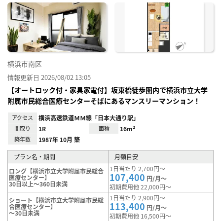
に入
り登
録
横浜市南区
情報更新日 2026/08/02 13:05
【オートロック付・家具家電付】坂東橋徒歩圏内で横浜市立大学
附属市民総合医療センターそばにあるマンスリーマンション！
アクセス
横浜高速鉄道ＭＭ線「日本大通り駅」
間取り
1R
面積
16m²
築年数
1987年 10月 築
プラン名・期間
月額目安
1日当たり 2,700円～
ロング【横浜市立大学附属市民総合
107,400
医療センター】
円/月～
30日以上～360日未満
初期費用他 22,000円～
1日当たり 2,900円～
ショート【横浜市立大学附属市民総
113,400
合医療センター】
円/月～
～30日未満
初期費用他 16,500円～