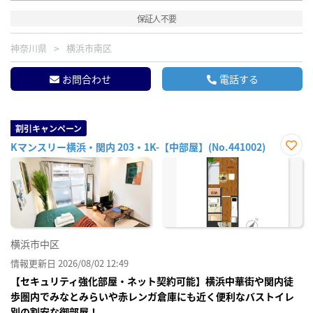
保証人不要
神奈川県
横浜市南区
お問合わせ
電話する
割引キャンペーン
Kマンスリー横浜・関内 203・1K-【中部屋】(No.441002)
お気
に入
り登
録
横浜市中区
情報更新日 2026/08/02 12:49
【セキュリティ強化部屋・ネット契約可能】横浜中華街や関内徒
歩圏内でみなとみらいや赤レンガ倉庫にも近く便利なバストイレ
別の割安な御部屋！