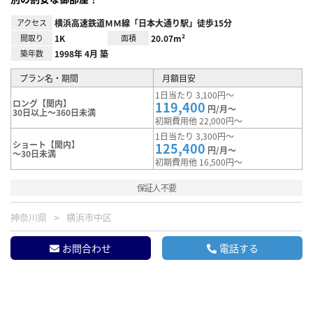
アクセス
横浜高速鉄道ＭＭ線「日本大通り駅」徒歩15分
間取り
1K
面積
20.07m²
築年数
1998年 4月 築
プラン名・期間
月額目安
1日当たり 3,100円～
ロング【関内】
119,400
円/月～
30日以上～360日未満
初期費用他 22,000円～
1日当たり 3,300円～
ショート【関内】
125,400
円/月～
～30日未満
初期費用他 16,500円～
保証人不要
神奈川県
横浜市中区
お問合わせ
電話する