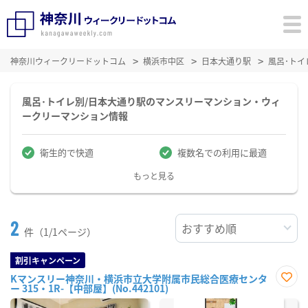
神奈川ウィークリードットコム
横浜市中区
日本大通り駅
風呂･ト
風呂･トイレ別/日本大通り駅のマンスリーマンション・ウィ
ークリーマンション情報
衛生的で快適
複数名での利用に最適
もっと見る
2
件（1/1ページ）
割引キャンペーン
Kマンスリー神奈川・横浜市立大学附属市民総合医療センタ
ー 315・1R-【中部屋】(No.442101)
お気
に入