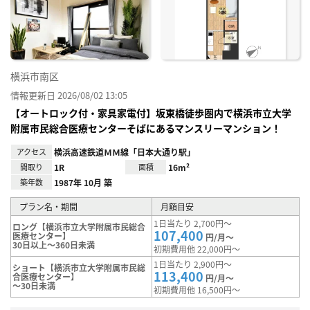
り登
録
横浜市南区
情報更新日 2026/08/02 13:05
【オートロック付・家具家電付】坂東橋徒歩圏内で横浜市立大学
附属市民総合医療センターそばにあるマンスリーマンション！
アクセス
横浜高速鉄道ＭＭ線「日本大通り駅」
間取り
1R
面積
16m²
築年数
1987年 10月 築
プラン名・期間
月額目安
1日当たり 2,700円～
ロング【横浜市立大学附属市民総合
107,400
医療センター】
円/月～
30日以上～360日未満
初期費用他 22,000円～
1日当たり 2,900円～
ショート【横浜市立大学附属市民総
113,400
合医療センター】
円/月～
～30日未満
初期費用他 16,500円～