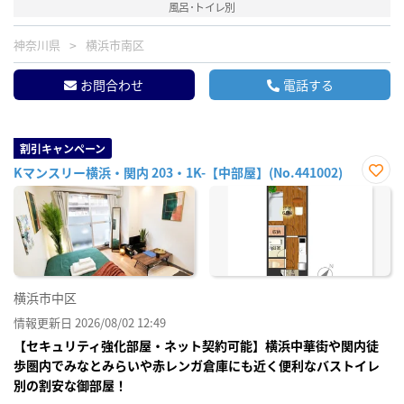
風呂･トイレ別
神奈川県
横浜市南区
お問合わせ
電話する
割引キャンペーン
Kマンスリー横浜・関内 203・1K-【中部屋】(No.441002)
お気
に入
り登
録
横浜市中区
情報更新日 2026/08/02 12:49
【セキュリティ強化部屋・ネット契約可能】横浜中華街や関内徒
歩圏内でみなとみらいや赤レンガ倉庫にも近く便利なバストイレ
別の割安な御部屋！