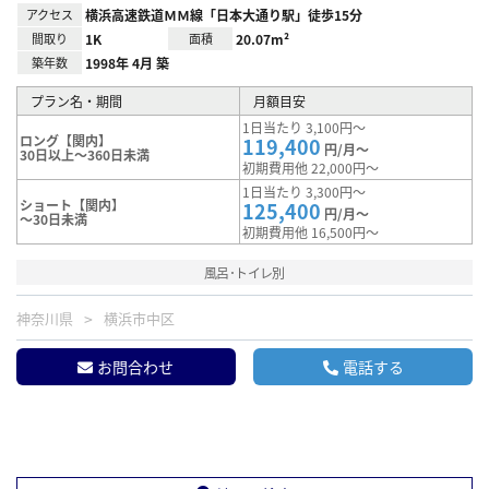
アクセス
横浜高速鉄道ＭＭ線「日本大通り駅」徒歩15分
間取り
1K
面積
20.07m²
築年数
1998年 4月 築
プラン名・期間
月額目安
1日当たり 3,100円～
ロング【関内】
119,400
円/月～
30日以上～360日未満
初期費用他 22,000円～
1日当たり 3,300円～
ショート【関内】
125,400
円/月～
～30日未満
初期費用他 16,500円～
風呂･トイレ別
神奈川県
横浜市中区
お問合わせ
電話する