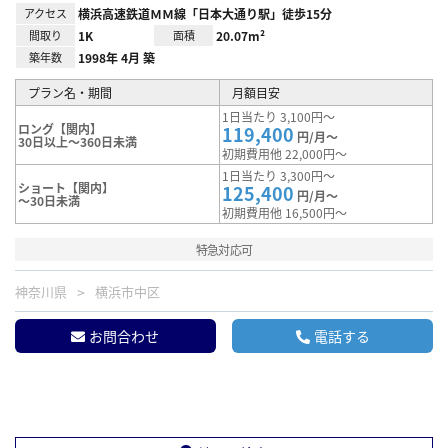
アクセス
横浜高速鉄道ＭＭ線「日本大通り駅」徒歩15分
間取り
1K
面積
20.07m²
築年数
1998年 4月 築
プラン名・期間
月額目安
1日当たり 3,100円～
ロング【関内】
119,400
円/月～
30日以上～360日未満
初期費用他 22,000円～
1日当たり 3,300円～
ショート【関内】
125,400
円/月～
～30日未満
初期費用他 16,500円～
特急対応可
神奈川県
横浜市中区
お問合わせ
電話する