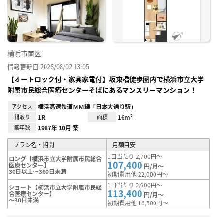
り登
録
横浜市南区
情報更新日 2026/08/02 13:05
【オートロック付・家具家電付】坂東橋徒歩圏内で横浜市立大学
附属市民総合医療センターそばにあるマンスリーマンション！
アクセス
横浜高速鉄道ＭＭ線「日本大通り駅」
間取り
1R
面積
16m²
築年数
1987年 10月 築
プラン名・期間
月額目安
1日当たり 2,700円～
ロング【横浜市立大学附属市民総合
107,400
医療センター】
円/月～
30日以上～360日未満
初期費用他 22,000円～
1日当たり 2,900円～
ショート【横浜市立大学附属市民総
113,400
合医療センター】
円/月～
～30日未満
初期費用他 16,500円～