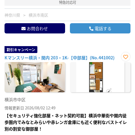
特急対応可
神奈川県
横浜市南区
お問合わせ
電話する
割引キャンペーン
Kマンスリー横浜・関内 203・1K-【中部屋】(No.441002)
お気
に入
り登
録
横浜市中区
情報更新日 2026/08/02 12:49
【セキュリティ強化部屋・ネット契約可能】横浜中華街や関内徒
歩圏内でみなとみらいや赤レンガ倉庫にも近く便利なバストイレ
別の割安な御部屋！