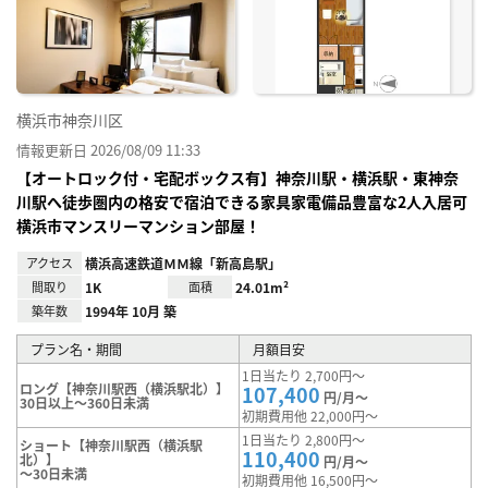
り登
録
横浜市神奈川区
情報更新日 2026/08/09 11:33
【オートロック付・宅配ボックス有】神奈川駅・横浜駅・東神奈
川駅へ徒歩圏内の格安で宿泊できる家具家電備品豊富な2人入居可
横浜市マンスリーマンション部屋！
アクセス
横浜高速鉄道ＭＭ線「新高島駅」
間取り
1K
面積
24.01m²
築年数
1994年 10月 築
プラン名・期間
月額目安
1日当たり 2,700円～
ロング【神奈川駅西（横浜駅北）】
107,400
円/月～
30日以上～360日未満
初期費用他 22,000円～
1日当たり 2,800円～
ショート【神奈川駅西（横浜駅
110,400
北）】
円/月～
～30日未満
初期費用他 16,500円～