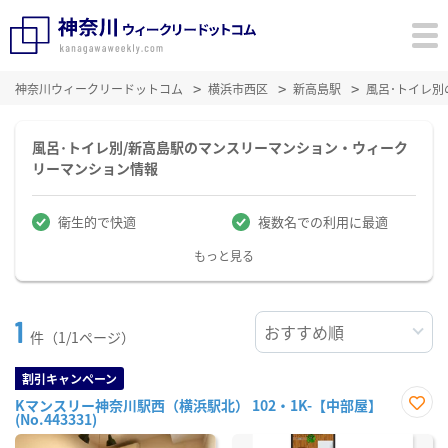
神奈川ウィークリードットコム
横浜市西区
新高島駅
風呂･トイレ
風呂･トイレ別/新高島駅のマンスリーマンション・ウィーク
リーマンション情報
衛生的で快適
複数名での利用に最適
もっと見る
1
件（1/1ページ）
割引キャンペーン
Kマンスリー神奈川駅西（横浜駅北） 102・1K-【中部屋】
(No.443331)
お気
に入