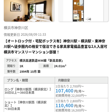
り登
録
横浜市神奈川区
情報更新日 2026/08/09 11:33
【オートロック付・宅配ボックス有】神奈川駅・横浜駅・東神奈
川駅へ徒歩圏内の格安で宿泊できる家具家電備品豊富な2人入居可
横浜市マンスリーマンション部屋！
アクセス
横浜高速鉄道ＭＭ線「新高島駅」
間取り
1K
面積
24.01m²
築年数
1994年 10月 築
プラン名・期間
月額目安
1日当たり 2,700円～
ロング【神奈川駅西（横浜駅北）】
107,400
円/月～
30日以上～360日未満
初期費用他 22,000円～
1日当たり 2,800円～
ショート【神奈川駅西（横浜駅
110,400
北）】
円/月～
～30日未満
初期費用他 16,500円～