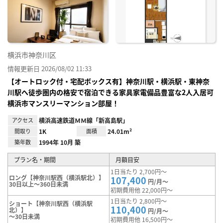
り登
録
横浜市神奈川区
情報更新日 2026/08/02 11:33
【オートロック付・宅配ボックス有】神奈川駅・横浜駅・東神奈
川駅へ徒歩圏内の格安で宿泊できる家具家電備品豊富な2人入居可
横浜市マンスリーマンション部屋！
アクセス
横浜高速鉄道ＭＭ線「新高島駅」
間取り
1K
面積
24.01m²
築年数
1994年 10月 築
プラン名・期間
月額目安
1日当たり 2,700円～
ロング【神奈川駅西（横浜駅北）】
107,400
円/月～
30日以上～360日未満
初期費用他 22,000円～
1日当たり 2,800円～
ショート【神奈川駅西（横浜駅
110,400
北）】
円/月～
～30日未満
初期費用他 16,500円～