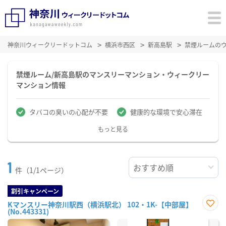
神奈川ウィークリードットコム
横浜市西区
新高島駅
禁煙ルームの
禁煙ルーム/新高島駅のマンスリーマンション・ウィークリー
マンション情報
タバコの臭いの心配が不要
健康的な環境で安心滞在
もっと見る
1
件（1/1ページ）
割引キャンペーン
Kマンスリー神奈川駅西（横浜駅北） 102・1K-【中部屋】
(No.443331)
お気
に入