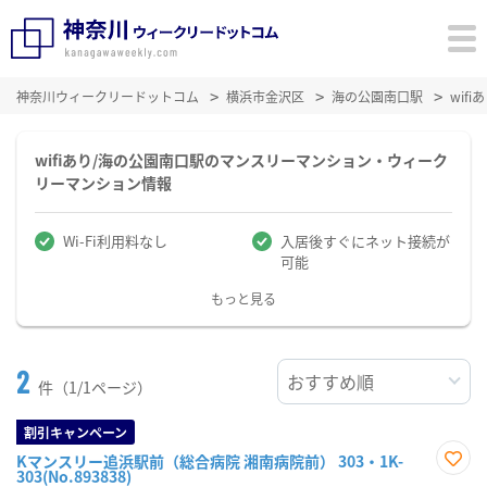
神奈川ウィークリードットコム
横浜市金沢区
海の公園南口駅
wif
wifiあり/海の公園南口駅のマンスリーマンション・ウィーク
リーマンション情報
Wi-Fi利用料なし
入居後すぐにネット接続が
可能
もっと見る
2
件（1/1ページ）
割引キャンペーン
Kマンスリー追浜駅前（総合病院 湘南病院前） 303・1K-
303(No.893838)
お気