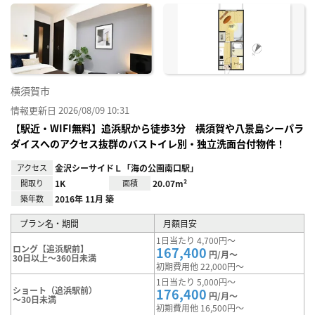
に入
り登
録
横須賀市
情報更新日 2026/08/09 10:31
【駅近・WIFI無料】追浜駅から徒歩3分 横須賀や八景島シーパラ
ダイスへのアクセス抜群のバストイレ別・独立洗面台付物件！
アクセス
金沢シーサイドＬ「海の公園南口駅」
間取り
1K
面積
20.07m²
築年数
2016年 11月 築
プラン名・期間
月額目安
1日当たり 4,700円～
ロング【追浜駅前】
167,400
円/月～
30日以上～360日未満
初期費用他 22,000円～
1日当たり 5,000円～
ショート（追浜駅前）
176,400
円/月～
～30日未満
初期費用他 16,500円～