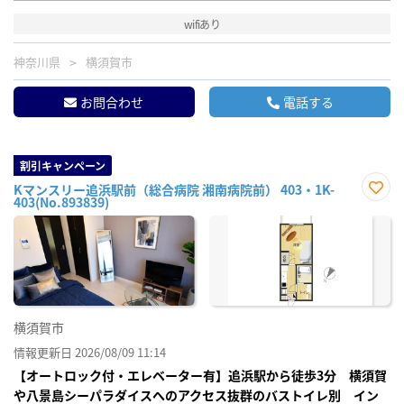
wifiあり
神奈川県
横須賀市
お問合わせ
電話する
割引キャンペーン
Kマンスリー追浜駅前（総合病院 湘南病院前） 403・1K-
403(No.893839)
お気
に入
り登
録
横須賀市
情報更新日 2026/08/09 11:14
【オートロック付・エレベーター有】追浜駅から徒歩3分 横須賀
や八景島シーパラダイスへのアクセス抜群のバストイレ別 イン