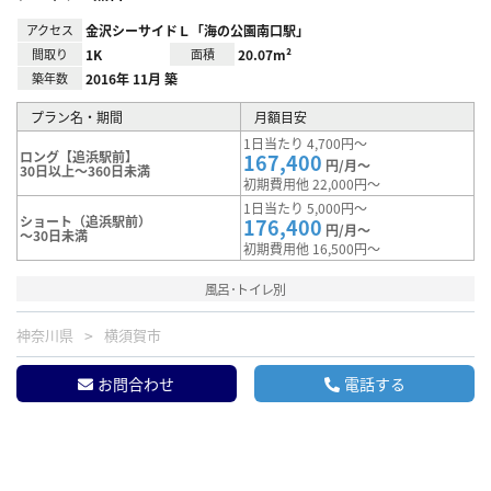
アクセス
金沢シーサイドＬ「海の公園南口駅」
間取り
1K
面積
20.07m²
築年数
2016年 11月 築
プラン名・期間
月額目安
1日当たり 4,700円～
ロング【追浜駅前】
167,400
円/月～
30日以上～360日未満
初期費用他 22,000円～
1日当たり 5,000円～
ショート（追浜駅前）
176,400
円/月～
～30日未満
初期費用他 16,500円～
風呂･トイレ別
神奈川県
横須賀市
お問合わせ
電話する