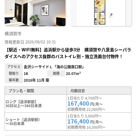
り登
録
横須賀市
情報更新日 2026/08/02 10:31
【駅近・WIFI無料】追浜駅から徒歩3分 横須賀や八景島シーパラ
ダイスへのアクセス抜群のバストイレ別・独立洗面台付物件！
アクセス
金沢シーサイドＬ「海の公園南口駅」
間取り
1K
面積
20.07m²
築年数
2016年 11月 築
プラン名・期間
月額目安
1日当たり 4,700円～
ロング【追浜駅前】
167,400
円/月～
30日以上～360日未満
初期費用他 22,000円～
1日当たり 5,000円～
ショート（追浜駅前）
176,400
円/月～
～30日未満
初期費用他 16,500円～