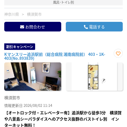
風呂･トイレ別
神奈川県
横須賀市
お問合わせ
電話する
割引キャンペーン
Kマンスリー追浜駅前（総合病院 湘南病院前） 403・1K-
403(No.893839)
お気
に入
り登
録
横須賀市
情報更新日 2026/08/02 11:14
【オートロック付・エレベーター有】追浜駅から徒歩3分 横須賀
や八景島シーパラダイスへのアクセス抜群のバストイレ別 イン
ターネット無料！