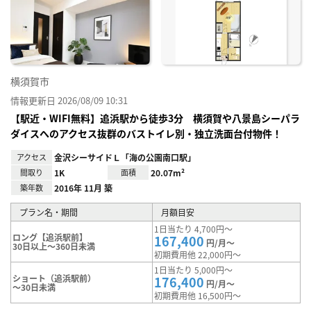
り登
録
横須賀市
情報更新日 2026/08/09 10:31
【駅近・WIFI無料】追浜駅から徒歩3分 横須賀や八景島シーパラ
ダイスへのアクセス抜群のバストイレ別・独立洗面台付物件！
アクセス
金沢シーサイドＬ「海の公園南口駅」
間取り
1K
面積
20.07m²
築年数
2016年 11月 築
プラン名・期間
月額目安
1日当たり 4,700円～
ロング【追浜駅前】
167,400
円/月～
30日以上～360日未満
初期費用他 22,000円～
1日当たり 5,000円～
ショート（追浜駅前）
176,400
円/月～
～30日未満
初期費用他 16,500円～