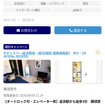
女性向け
高級・ハイグレード
駅近
インターネット無料
wifiあり
神奈川県
横須賀市
お問合わせ
電話する
割引キャンペーン
Kマンスリー追浜駅前（総合病院 湘南病院前） 403・1K-
403(No.893839)
お気
に入
り登
録
横須賀市
情報更新日 2026/08/09 11:14
【オートロック付・エレベーター有】追浜駅から徒歩3分 横須賀