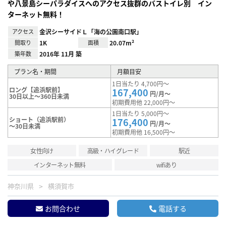
や八景島シーパラダイスへのアクセス抜群のバストイレ別 イン
ターネット無料！
アクセス
金沢シーサイドＬ「海の公園南口駅」
間取り
1K
面積
20.07m²
築年数
2016年 11月 築
プラン名・期間
月額目安
1日当たり 4,700円～
ロング【追浜駅前】
167,400
円/月～
30日以上～360日未満
初期費用他 22,000円～
1日当たり 5,000円～
ショート（追浜駅前）
176,400
円/月～
～30日未満
初期費用他 16,500円～
女性向け
高級・ハイグレード
駅近
インターネット無料
wifiあり
神奈川県
横須賀市
お問合わせ
電話する