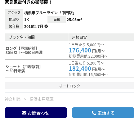
家具家電付きの御部屋！
アクセス
横浜市ブルーライン「中田駅」
間取り
1K
面積
25.05m²
築年数
2016年 7月 築
プラン名・期間
月額目安
1日当たり 5,000円～
ロング【戸塚駅前】
176,400
円/月～
30日以上～360日未満
初期費用他 22,000円～
1日当たり 5,200円～
ショート【戸塚駅前】
182,400
円/月～
～30日未満
初期費用他 16,500円～
オートロック
神奈川県
横浜市戸塚区
お問合わせ
電話する