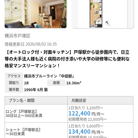
に入
り登
録
横浜市戸塚区
情報更新日 2026/08/02 16:35
【オートロック付・対面キッチン】戸塚駅から徒歩圏内で、日立
等の大手法人様も近く病院の付き添いや大学の研修等にも便利な
格安マンスリーマンション！
アクセス
横浜市ブルーライン「中田駅」
間取り
1R
面積
18.36m²
築年数
1990年 6月 築
プラン名・期間
月額目安
1日当たり 3,200円～
ロング【戸塚駅北】
122,400
円/月～
30日以上～360日未満
初期費用他 22,000円～
1日当たり 3,600円～
ショート【戸塚駅北】
134,400
円/月～
～30日未満
初期費用他 16,500円～