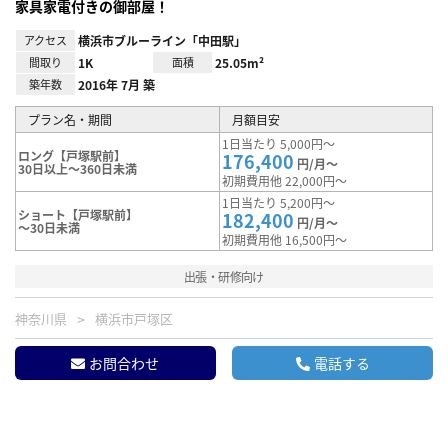
家具家電付きの御部屋！
アクセス
横浜市ブルーライン「中田駅」
間取り
1K
面積
25.05m²
築年数
2016年 7月 築
プラン名・期間
月額目安
1日当たり 5,000円～
ロング【戸塚駅前】
176,400
円/月～
30日以上～360日未満
初期費用他 22,000円～
1日当たり 5,200円～
ショート【戸塚駅前】
182,400
円/月～
～30日未満
初期費用他 16,500円～
出張・研修向け
神奈川県
横浜市戸塚区
お問合わせ
電話する