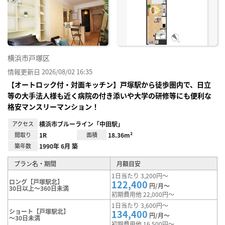
に入
り登
録
横浜市戸塚区
情報更新日 2026/08/02 16:35
【オートロック付・対面キッチン】戸塚駅から徒歩圏内で、日立
等の大手法人様も近く病院の付き添いや大学の研修等にも便利な
格安マンスリーマンション！
アクセス
横浜市ブルーライン「中田駅」
間取り
1R
面積
18.36m²
築年数
1990年 6月 築
プラン名・期間
月額目安
1日当たり 3,200円～
ロング【戸塚駅北】
122,400
円/月～
30日以上～360日未満
初期費用他 22,000円～
1日当たり 3,600円～
ショート【戸塚駅北】
134,400
円/月～
～30日未満
初期費用他 16,500円～