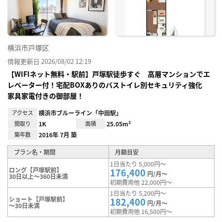
り登
録
横浜市戸塚区
情報更新日 2026/08/02 12:19
【WIFIネット無料・駅前】戸塚駅徒歩すぐ 高層マンションでエ
レベーター付！宅配BOXありのバストイレ別セキュリティ強化
家具家電付きの御部屋！
アクセス
横浜市ブルーライン「中田駅」
間取り
1K
面積
25.05m²
築年数
2016年 7月 築
プラン名・期間
月額目安
1日当たり 5,000円～
ロング【戸塚駅前】
176,400
円/月～
30日以上～360日未満
初期費用他 22,000円～
1日当たり 5,200円～
ショート【戸塚駅前】
182,400
円/月～
～30日未満
初期費用他 16,500円～