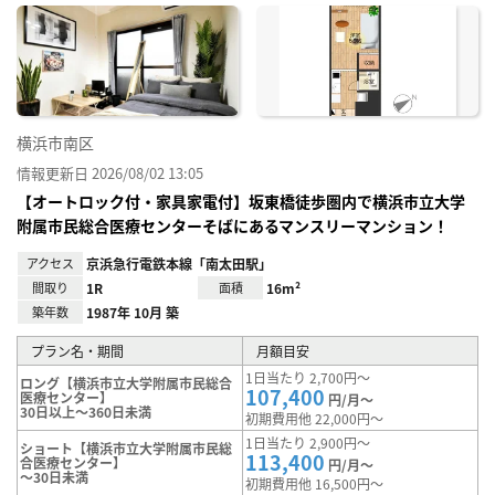
に入
り登
録
横浜市南区
情報更新日 2026/08/02 13:05
【オートロック付・家具家電付】坂東橋徒歩圏内で横浜市立大学
附属市民総合医療センターそばにあるマンスリーマンション！
アクセス
京浜急行電鉄本線「南太田駅」
間取り
1R
面積
16m²
築年数
1987年 10月 築
プラン名・期間
月額目安
1日当たり 2,700円～
ロング【横浜市立大学附属市民総合
107,400
医療センター】
円/月～
30日以上～360日未満
初期費用他 22,000円～
1日当たり 2,900円～
ショート【横浜市立大学附属市民総
113,400
合医療センター】
円/月～
～30日未満
初期費用他 16,500円～