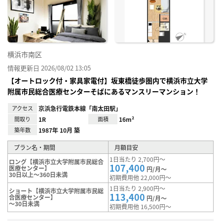
り登
録
横浜市南区
情報更新日 2026/08/02 13:05
【オートロック付・家具家電付】坂東橋徒歩圏内で横浜市立大学
附属市民総合医療センターそばにあるマンスリーマンション！
アクセス
京浜急行電鉄本線「南太田駅」
間取り
1R
面積
16m²
築年数
1987年 10月 築
プラン名・期間
月額目安
1日当たり 2,700円～
ロング【横浜市立大学附属市民総合
107,400
医療センター】
円/月～
30日以上～360日未満
初期費用他 22,000円～
1日当たり 2,900円～
ショート【横浜市立大学附属市民総
113,400
合医療センター】
円/月～
～30日未満
初期費用他 16,500円～