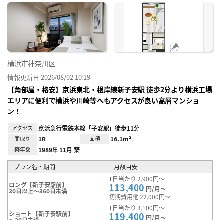
に入
り登
録
横浜市神奈川区
情報更新日 2026/08/02 10:19
【角部屋・格安】京浜東北・根岸線新子安駅 徒歩2分より横浜工場
エリアに便利で横浜や川崎等へもアクセスが良い高層マンショ
ン！
アクセス
京浜急行電鉄本線「子安駅」徒歩11分
間取り
1R
面積
16.1m²
築年数
1989年 11月 築
プラン名・期間
月額目安
1日当たり 2,900円～
ロング【新子安駅前】
113,400
円/月～
30日以上～360日未満
初期費用他 22,000円～
1日当たり 3,100円～
ショート【新子安駅前】
119,400
円/月～
～30日未満